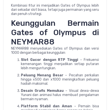
Kombinasi fitur ini menjadikan Gates of Olympus lebih
dari sekadar slot biasa, tetapi juga permainan yang seru
dan penuh strategi.
Keunggulan Bermain
Gates of Olympus di
NEYMAR88
NEYMAR88 menyediakan Gates of Olympus dan versi
1000 dengan berbagai keunggulan:
Slot Gacor dengan RTP Tinggi
– Frekuensi
kemenangan tinggi menjadikan setiap putaran
lebih menguntungkan.
Peluang Menang Besar
– Pecahan perkalian
hingga x500 dan x1000 meningkatkan peluang
hadiah maksimal.
Desain Grafis Memukau
– Visual dewa-dewa
Yunani dan animasi halus membuat pengalaman
bermain nyaman.
Platform Stabil dan Aman
– Pemain bisa