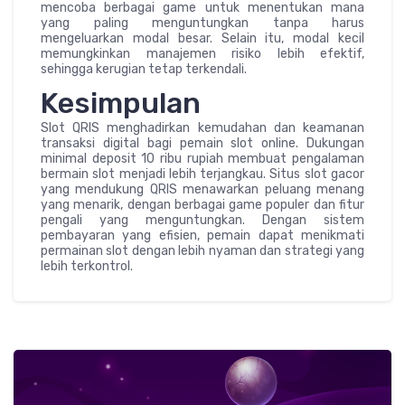
mencoba berbagai game untuk menentukan mana
yang paling menguntungkan tanpa harus
mengeluarkan modal besar. Selain itu, modal kecil
memungkinkan manajemen risiko lebih efektif,
sehingga kerugian tetap terkendali.
Kesimpulan
Slot QRIS menghadirkan kemudahan dan keamanan
transaksi digital bagi pemain slot online. Dukungan
minimal deposit 10 ribu rupiah membuat pengalaman
bermain slot menjadi lebih terjangkau. Situs slot gacor
yang mendukung QRIS menawarkan peluang menang
yang menarik, dengan berbagai game populer dan fitur
pengali yang menguntungkan. Dengan sistem
pembayaran yang efisien, pemain dapat menikmati
permainan slot dengan lebih nyaman dan strategi yang
lebih terkontrol.