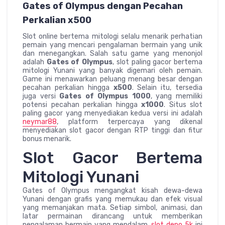
Gates of Olympus dengan Pecahan
Perkalian x500
Slot online bertema mitologi selalu menarik perhatian
pemain yang mencari pengalaman bermain yang unik
dan menegangkan. Salah satu game yang menonjol
adalah
Gates of Olympus
, slot paling gacor bertema
mitologi Yunani yang banyak digemari oleh pemain.
Game ini menawarkan peluang menang besar dengan
pecahan perkalian hingga
x500
. Selain itu, tersedia
juga versi
Gates of Olympus 1000
, yang memiliki
potensi pecahan perkalian hingga
x1000
. Situs slot
paling gacor yang menyediakan kedua versi ini adalah
neymar88
, platform terpercaya yang dikenal
menyediakan slot gacor dengan RTP tinggi dan fitur
bonus menarik.
Slot Gacor Bertema
Mitologi Yunani
Gates of Olympus mengangkat kisah dewa-dewa
Yunani dengan grafis yang memukau dan efek visual
yang memanjakan mata. Setiap simbol, animasi, dan
latar permainan dirancang untuk memberikan
pengalaman bermain yang mendalam.
slot depo 5k
ini