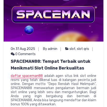
On 31 Aug 2025
By admin
slot
,
slot qris
0 Comments
SPACEMAN88: Tempat Terbaik untuk
Menikmati Slot Online Berkualitas
daftar spaceman88
adalah agen situs link slot online
resmi yang telah dikenal luas di kalangan pecinta judi
online. Dengan motto “Depo Rendah Hasil Melimpah”,
SPACEMAN88 menawarkan pengalaman bermain judi
slot online yang lebih seru dan menguntungkan. Bagi
Anda yang ingin bergabung dan bermain di
SPACEMAN88, Anda bisa langsung mendaftar dan klaim
bonus 100% yang ditawarkan.