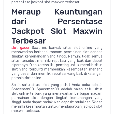
persentase jackpot slot maxwin terbesar.
Meraup Keuntungan
dari Persentase
Jackpot Slot Maxwin
Terbesar
slot gacor
Saat ini, banyak situs slot online yang
menawarkan berbagai macam permainan slot dengan
tingkat kemenangan yang tinggi. Namun, tidak semua
situs tersebut memiliki reputasi yang baik dan dapat
dipercaya. Oleh karena itu, penting untuk memilih situs
slot yang terbukti memberikan kesempatan menang
yang besar dan memiliki reputasi yang baik di kalangan
pemain slot online.
Salah satu situs slot yang patut Anda coba adalah
Spaceman88. Spaceman88 adalah salah satu situs
slot online terbaik yang menawarkan berbagai macam
permainan slot dengan tingkat kemenangan yang
tinggi. Anda dapat melakukan deposit mulai dari 5k dan
memiliki kesempatan untuk mendapatkan jackpot slot
maxwin terbesar.