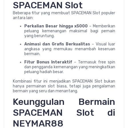
SPACEMAN Slot
Beberapa fitur yang membuat SPACEMAN Slot populer
antara lain:
Perkalian Besar hingga x5000
– Memberikan
peluang kemenangan maksimal bagi pemain
yang beruntung.
Animasi dan Grafis Berkualitas
– Visual luar
angkasa yang memukau menambah keseruan
bermain.
Fitur Bonus Interaktif
– Termasuk free spin
dan pengganda kemenangan yang meningkatkan
peluang hadiah besar.
Kombinasi fitur ini menjadikan SPACEMAN Slot bukan
hanya permainan slot biasa, tetapi juga pengalaman
bermain yang seru dan menantang.
Keunggulan Bermain
SPACEMAN Slot di
NEYMAR88