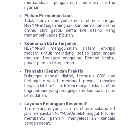
memastikan pengalaman bermain tetap
nyaman.
Pilihan Permainan Luas
Tidak hanya menyediakan taruhan olahraga,
NEYMAR88 juga menghadirkan permainan kasino
online, slot gacor, serta live casino yang
menambah variasi hiburan.
Keamanan Data Terjamin
NEYMAR88 menggunakan sistem enkripsi
modern untuk melindungi setiap data pribadi
maupun transaksi pengguna. Dengan begitu,
privasi pemain tetap aman.
Transaksi Cepat dan Praktis
Dukungan deposit digital, termasuk QRIS dan
berbagai e-wallet, membuat proses transaksi
berjalan lebih efisien. Hal ini menjadi nilai tambah
bagi pemain yang menginginkan kecepatan dan
kemudahan.
Layanan Pelanggan Responsif
Tim dukungan yang siap membantu selama 24
jam menjadikan NEYMAR88 lebih unggul. Fitur ini
membantu pemain menyelesaikan kendala
dengan cepat.