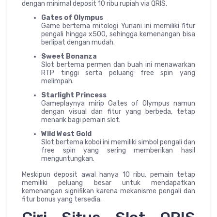
dengan minimal deposit 10 ribu rupiah via QRIS.
Gates of Olympus
Game bertema mitologi Yunani ini memiliki fitur
pengali hingga x500, sehingga kemenangan bisa
berlipat dengan mudah.
Sweet Bonanza
Slot bertema permen dan buah ini menawarkan
RTP tinggi serta peluang free spin yang
melimpah.
Starlight Princess
Gameplaynya mirip Gates of Olympus namun
dengan visual dan fitur yang berbeda, tetap
menarik bagi pemain slot.
Wild West Gold
Slot bertema koboi ini memiliki simbol pengali dan
free spin yang sering memberikan hasil
menguntungkan.
Meskipun deposit awal hanya 10 ribu, pemain tetap
memiliki peluang besar untuk mendapatkan
kemenangan signifikan karena mekanisme pengali dan
fitur bonus yang tersedia.