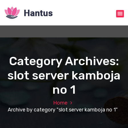
S
k
i
p
t
o
c
o
n
Category Archives:
t
e
slot server kamboja
n
t
no 1
Home
Archive by category "slot server kamboja no 1"