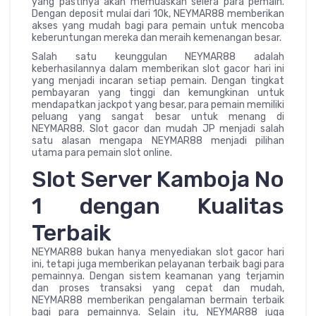
yang pastinya akan memuaskan selera para pemain.
Dengan deposit mulai dari 10k, NEYMAR88 memberikan
akses yang mudah bagi para pemain untuk mencoba
keberuntungan mereka dan meraih kemenangan besar.
Salah satu keunggulan NEYMAR88 adalah
keberhasilannya dalam memberikan slot gacor hari ini
yang menjadi incaran setiap pemain. Dengan tingkat
pembayaran yang tinggi dan kemungkinan untuk
mendapatkan jackpot yang besar, para pemain memiliki
peluang yang sangat besar untuk menang di
NEYMAR88. Slot gacor dan mudah JP menjadi salah
satu alasan mengapa NEYMAR88 menjadi pilihan
utama para pemain slot online.
Slot Server Kamboja No
1 dengan Kualitas
Terbaik
NEYMAR88 bukan hanya menyediakan slot gacor hari
ini, tetapi juga memberikan pelayanan terbaik bagi para
pemainnya. Dengan sistem keamanan yang terjamin
dan proses transaksi yang cepat dan mudah,
NEYMAR88 memberikan pengalaman bermain terbaik
bagi para pemainnya. Selain itu, NEYMAR88 juga