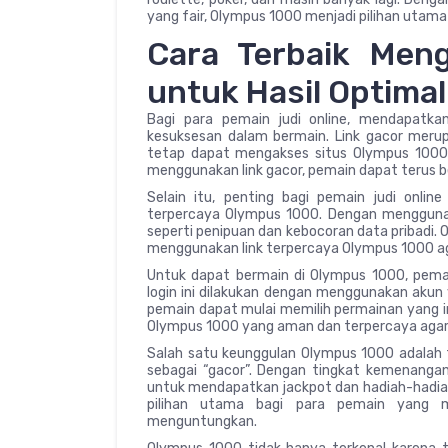
yang fair, Olympus 1000 menjadi pilihan utama 
Cara Terbaik Men
untuk Hasil Optimal
Bagi para pemain judi online, mendapatka
kesuksesan dalam bermain. Link gacor meru
tetap dapat mengakses situs Olympus 1000 
menggunakan link gacor, pemain dapat terus b
Selain itu, penting bagi pemain judi onl
terpercaya Olympus 1000. Dengan menggunak
seperti penipuan dan kebocoran data pribadi. 
menggunakan link terpercaya Olympus 1000 a
Untuk dapat bermain di Olympus 1000, pemain
login ini dilakukan dengan menggunakan akun 
pemain dapat mulai memilih permainan yang in
Olympus 1000 yang aman dan terpercaya agar
Salah satu keunggulan Olympus 1000 adalah 
sebagai “gacor”. Dengan tingkat kemenangan 
untuk mendapatkan jackpot dan hadiah-hadiah 
pilihan utama bagi para pemain yang m
menguntungkan.