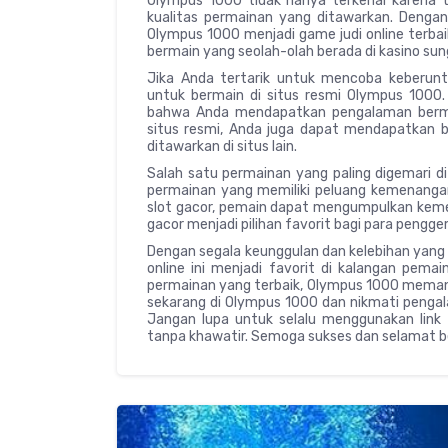
Olympus 1000 tidak hanya terkenal karena t
kualitas permainan yang ditawarkan. Dengan 
Olympus 1000 menjadi game judi online terba
bermain yang seolah-olah berada di kasino s
Jika Anda tertarik untuk mencoba keberun
untuk bermain di situs resmi Olympus 1000
bahwa Anda mendapatkan pengalaman berm
situs resmi, Anda juga dapat mendapatkan 
ditawarkan di situs lain.
Salah satu permainan yang paling digemari d
permainan yang memiliki peluang kemenangan
slot gacor, pemain dapat mengumpulkan kemen
gacor menjadi pilihan favorit bagi para pengge
Dengan segala keunggulan dan kelebihan yang 
online ini menjadi favorit di kalangan pemai
permainan yang terbaik, Olympus 1000 memang
sekarang di Olympus 1000 dan nikmati pengal
Jangan lupa untuk selalu menggunakan link
tanpa khawatir. Semoga sukses dan selamat b