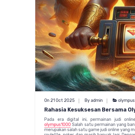
On 21 Oct 2025
By admin
olympus
Rahasia Kesuksesan Bersama Ol
Pada era digital ini, permainan judi onl
olympus1000
Salah satu permainan yang ban
merupakan salah satu game judi online yang m
roulette, poker, dan masih banyak lagi. Deng