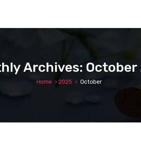
hly Archives: October
Home
2025
October