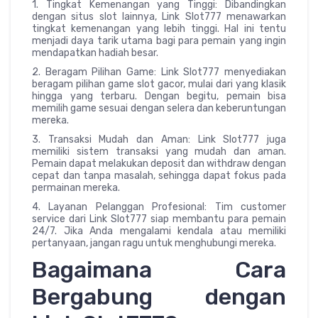
1. Tingkat Kemenangan yang Tinggi: Dibandingkan
dengan situs slot lainnya, Link Slot777 menawarkan
tingkat kemenangan yang lebih tinggi. Hal ini tentu
menjadi daya tarik utama bagi para pemain yang ingin
mendapatkan hadiah besar.
2. Beragam Pilihan Game: Link Slot777 menyediakan
beragam pilihan game slot gacor, mulai dari yang klasik
hingga yang terbaru. Dengan begitu, pemain bisa
memilih game sesuai dengan selera dan keberuntungan
mereka.
3. Transaksi Mudah dan Aman: Link Slot777 juga
memiliki sistem transaksi yang mudah dan aman.
Pemain dapat melakukan deposit dan withdraw dengan
cepat dan tanpa masalah, sehingga dapat fokus pada
permainan mereka.
4. Layanan Pelanggan Profesional: Tim customer
service dari Link Slot777 siap membantu para pemain
24/7. Jika Anda mengalami kendala atau memiliki
pertanyaan, jangan ragu untuk menghubungi mereka.
Bagaimana Cara
Bergabung dengan