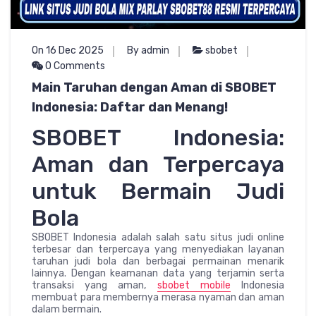
On 16 Dec 2025
By admin
sbobet
0 Comments
Main Taruhan dengan Aman di SBOBET
Indonesia: Daftar dan Menang!
SBOBET Indonesia:
Aman dan Terpercaya
untuk Bermain Judi
Bola
SBOBET Indonesia adalah salah satu situs judi online
terbesar dan terpercaya yang menyediakan layanan
taruhan judi bola dan berbagai permainan menarik
lainnya. Dengan keamanan data yang terjamin serta
transaksi yang aman,
sbobet mobile
Indonesia
membuat para membernya merasa nyaman dan aman
dalam bermain.