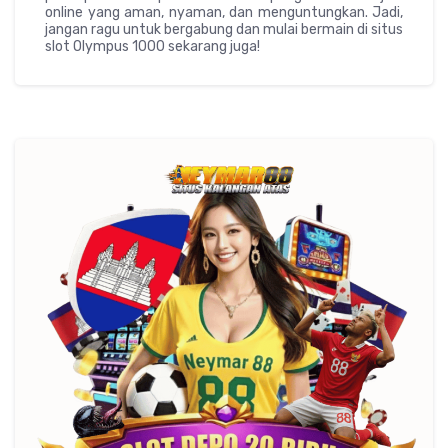
online yang aman, nyaman, dan menguntungkan. Jadi,
jangan ragu untuk bergabung dan mulai bermain di situs
slot Olympus 1000 sekarang juga!