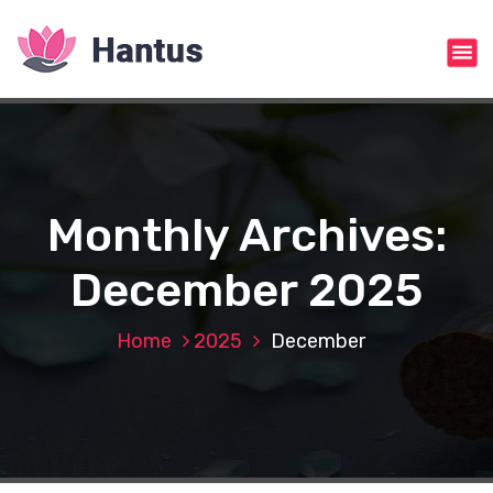
S
k
i
p
t
o
c
o
n
Monthly Archives:
t
e
December 2025
n
t
Home
2025
December