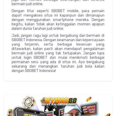
bermain judi online.
Dengan fitur seperti SBOBET mobile, para pemain
dapat mengakses situs ini kapanpun dan dimanapun
dengan menggunakan smartphone mereka. Dengan
begitu, kalian tidak akan ketinggalan momen apapun
dalam dunia taruhan judi online.
Jadi, jangan ragu lagi untuk bergabung dan bermain di
SBOBET Indonesia. Dengan keamanan dan kepercayaan
yang terjamin, serta berbagai keseruan yang
ditawarkan, kalian pasti akan mendapat pengalaman
bermain judi online yang tak terlupakan. Jangan lupa
untuk login SBOBET dan mulai menikmati berbagai
permainan seru yang ada di situs ini. Ayo bergabung
sekarang dan menangkan taruhan judi bola kalian
dengan SBOBET Indonesia!