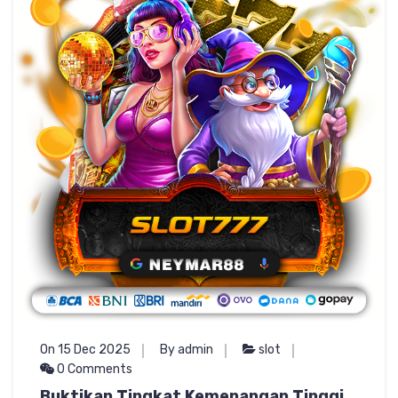
On 15 Dec 2025
By admin
slot
0 Comments
Buktikan Tingkat Kemenangan Tinggi