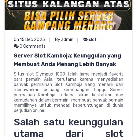
On 15 Dec 2025
By admin
slot
0 Comments
Server Slot Kamboja: Keunggulan yang
Membuat Anda Menang Lebih Banyak
Situs slot Olympus 1000 telah lama menjadi favorit
para pemain Asia, terutama karena menyediakan
banyak permainan Slot Kamboja yang menarik dan
menawarkan peluang kemenangan tinggi. Server
permainan Kamboja terkenal akan kestabilan dan
kemudahan dalam bermain, membuat banyak pemain
memilihnya untuk mencari keberuntungan di dunia
perjudian online.
Salah satu keunggulan
utama dari slot