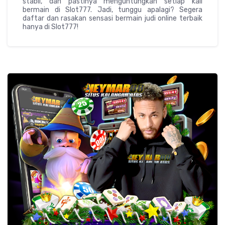
stabil, dan pastinya menguntungkan setiap kali
bermain di Slot777. Jadi, tunggu apalagi? Segera
daftar dan rasakan sensasi bermain judi online terbaik
hanya di Slot777!