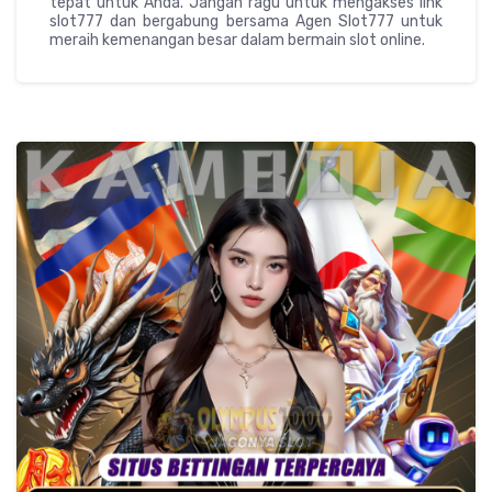
tepat untuk Anda. Jangan ragu untuk mengakses link
slot777 dan bergabung bersama Agen Slot777 untuk
meraih kemenangan besar dalam bermain slot online.