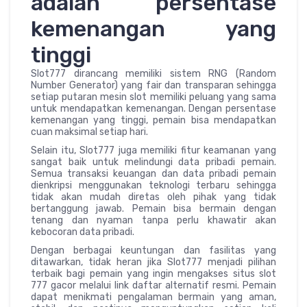
adalah persentase
kemenangan yang
tinggi
Slot777 dirancang memiliki sistem RNG (Random
Number Generator) yang fair dan transparan sehingga
setiap putaran mesin slot memiliki peluang yang sama
untuk mendapatkan kemenangan. Dengan persentase
kemenangan yang tinggi, pemain bisa mendapatkan
cuan maksimal setiap hari.
Selain itu, Slot777 juga memiliki fitur keamanan yang
sangat baik untuk melindungi data pribadi pemain.
Semua transaksi keuangan dan data pribadi pemain
dienkripsi menggunakan teknologi terbaru sehingga
tidak akan mudah diretas oleh pihak yang tidak
bertanggung jawab. Pemain bisa bermain dengan
tenang dan nyaman tanpa perlu khawatir akan
kebocoran data pribadi.
Dengan berbagai keuntungan dan fasilitas yang
ditawarkan, tidak heran jika Slot777 menjadi pilihan
terbaik bagi pemain yang ingin mengakses situs slot
777 gacor melalui link daftar alternatif resmi. Pemain
dapat menikmati pengalaman bermain yang aman,