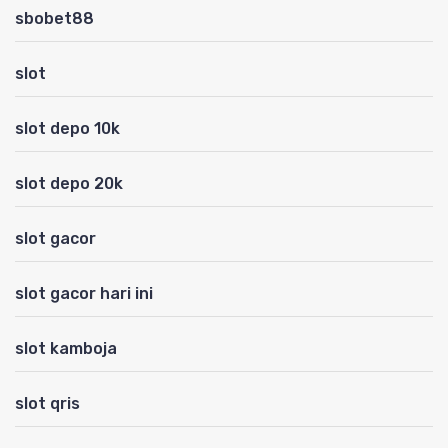
sbobet88
slot
slot depo 10k
slot depo 20k
slot gacor
slot gacor hari ini
slot kamboja
slot qris