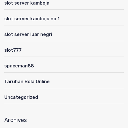
slot server kamboja
slot server kamboja no 1
slot server luar negri
slot777
spaceman88
Taruhan Bola Online
Uncategorized
Archives