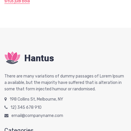
situs judi bola
There are many variations of dummy passages of Lorem Ipsum
a available, but the majority have suffered that is alteration in
some that form injected humour or randomised.
198 Collins St, Melbourne, NY
12) 345 678 910
email@companyname.com
Categories