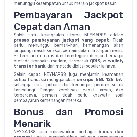
menunggu kesempatan untuk meraih jackpot besar.
Pembayaran Jackpot
Cepat dan Aman
Salah satu keunggulan utama NEYMAR88 adalah
proses pembayaran jackpot yang cepat
. Tidak
perlu menunggu berhari-hari, kemenangan akan
langsung masuk ke akun pemain dalam hitungan menit.
Sistem ini otomatis dan terintegrasi dengan berbagai
metode transaksi modern, termasuk
QRIS, e-wallet,
transfer bank,
dan metode digital populer lainnya.
Selain cepat, NEYMAR88 juga menjamin keamanan
setiap transaksi menggunakan
enkripsi SSL 128-bit
,
sehingga data pribadi dan keuangan pemain selalu
terlindungi. Dengan kombinasi cepat, aman, dan
terpercaya, pemain tidak perlu khawatir soal
pembayaran kemenangan mereka.
Bonus dan Promosi
Menarik
NEYMAR88 juga menawarkan berbagai
bonus dan