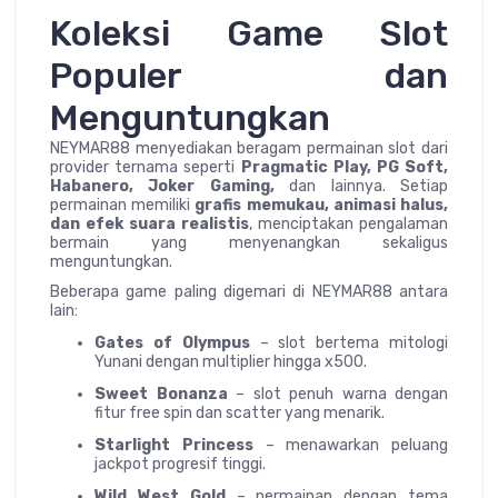
Koleksi Game Slot
Populer dan
Menguntungkan
NEYMAR88 menyediakan beragam permainan slot dari
provider ternama seperti
Pragmatic Play, PG Soft,
Habanero, Joker Gaming,
dan lainnya. Setiap
permainan memiliki
grafis memukau, animasi halus,
dan efek suara realistis
, menciptakan pengalaman
bermain yang menyenangkan sekaligus
menguntungkan.
Beberapa game paling digemari di NEYMAR88 antara
lain:
Gates of Olympus
– slot bertema mitologi
Yunani dengan multiplier hingga x500.
Sweet Bonanza
– slot penuh warna dengan
fitur free spin dan scatter yang menarik.
Starlight Princess
– menawarkan peluang
jackpot progresif tinggi.
Wild West Gold
– permainan dengan tema