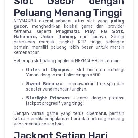
Slot Gacor dengan
Peluang Menang Tinggi
NEYMAR88 dikenal sebagai situs slot yang
paling
gacor
, menghadirkan koleksi game dari provider
ternama seperti
Pragmatic Play, PG Soft,
Habanero, Joker Gaming,
dan lainnya. Setiap
permainan memiliki tingkat RTP tinggi, sehingga
pemain memiliki peluang lebih besar untuk meraih
kemenangan.
Beberapa slot paling populer di NEYMAR88 antara lain:
Gates of Olympus
– slot bertema mitologi
Yunani dengan multiplier hingga x500.
Sweet Bonanza
– menawarkan free spin dan
scatter yang menguntungkan.
Starlight Princess
– game dengan potensi
jackpot progresif yang tinggi.
Dengan variasi game yang terus diperbarui, pemain
selalu memiliki pengalaman baru dan peluang menang
yang menarik setiap hari.
Jackpot Setiap Hari