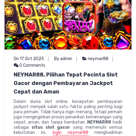
On 17 Oct 2025
By admin
neymar88
0 Comments
NEYMAR88, Pilihan Tepat Pecinta Slot
Gacor dengan Pembayaran Jackpot
Cepat dan Aman
Dalam dunia slot online, kecepatan pembayaran
jackpot menjadi salah satu faktor paling penting bagi
para pemain. Tidak hanya ingin menang, tetapi pemain
juga menginginkan proses penarikan kemenangan yang
cepat, aman, dan tanpa hambatan.
NEYMAR88
hadir
sebagai
situs slot gacor
yang memenuhi semua
kebutuhan ini,
login neymar88
menghadirkan