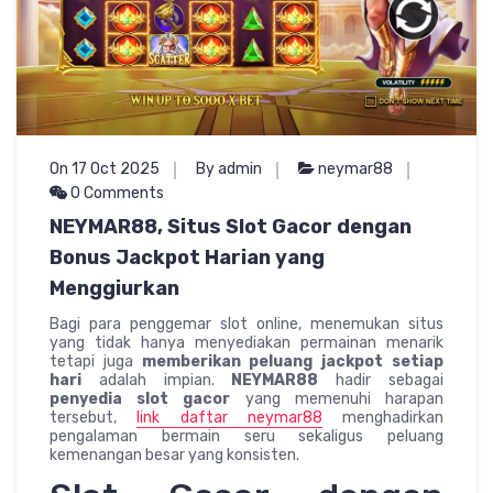
On 17 Oct 2025
By admin
neymar88
0 Comments
NEYMAR88, Situs Slot Gacor dengan
Bonus Jackpot Harian yang
Menggiurkan
Bagi para penggemar slot online, menemukan situs
yang tidak hanya menyediakan permainan menarik
tetapi juga
memberikan peluang jackpot setiap
hari
adalah impian.
NEYMAR88
hadir sebagai
penyedia slot gacor
yang memenuhi harapan
tersebut,
link daftar neymar88
menghadirkan
pengalaman bermain seru sekaligus peluang
kemenangan besar yang konsisten.