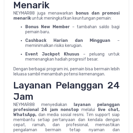
Menarik
NEYMAR88 juga menawarkan
bonus dan promosi
menarik
untuk meningkatkan keuntungan pemain:
Bonus New Member
– tambahan saldo bagi
pemain baru.
Cashback Harian dan Mingguan
–
meminimalkan risiko kerugian.
Event Jackpot Khusus
– peluang untuk
memenangkan hadiah progresif besar.
Dengan berbagai program ini, pemain bisa bermain lebih
leluasa sambil menambah potensi kemenangan.
Layanan Pelanggan 24
Jam
NEYMAR88 menyediakan
layanan pelanggan
profesional 24 jam nonstop
melalui
live chat,
WhatsApp,
dan media sosial resmi. Tim support siap
membantu setiap pertanyaan dan kendala dengan
cepat, ramah, dan profesional, memastikan
pengalaman bermain tetap nyaman dan