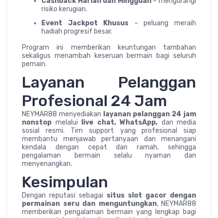
Cashback Harian dan Mingguan
– mengurangi
risiko kerugian.
Event Jackpot Khusus
– peluang meraih
hadiah progresif besar.
Program ini memberikan keuntungan tambahan
sekaligus menambah keseruan bermain bagi seluruh
pemain.
Layanan Pelanggan
Profesional 24 Jam
NEYMAR88 menyediakan
layanan pelanggan 24 jam
nonstop
melalui
live chat, WhatsApp,
dan media
sosial resmi. Tim support yang profesional siap
membantu menjawab pertanyaan dan menangani
kendala dengan cepat dan ramah, sehingga
pengalaman bermain selalu nyaman dan
menyenangkan.
Kesimpulan
Dengan reputasi sebagai
situs slot gacor dengan
permainan seru dan menguntungkan
, NEYMAR88
memberikan pengalaman bermain yang lengkap bagi