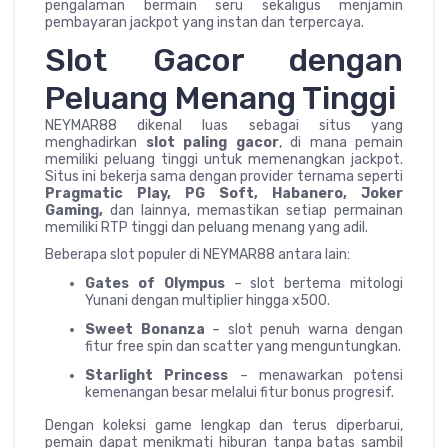
pengalaman bermain seru sekaligus menjamin
pembayaran jackpot yang instan dan terpercaya.
Slot Gacor dengan
Peluang Menang Tinggi
NEYMAR88 dikenal luas sebagai situs yang
menghadirkan
slot paling gacor
, di mana pemain
memiliki peluang tinggi untuk memenangkan jackpot.
Situs ini bekerja sama dengan provider ternama seperti
Pragmatic Play, PG Soft, Habanero, Joker
Gaming,
dan lainnya, memastikan setiap permainan
memiliki RTP tinggi dan peluang menang yang adil.
Beberapa slot populer di NEYMAR88 antara lain:
Gates of Olympus
– slot bertema mitologi
Yunani dengan multiplier hingga x500.
Sweet Bonanza
– slot penuh warna dengan
fitur free spin dan scatter yang menguntungkan.
Starlight Princess
– menawarkan potensi
kemenangan besar melalui fitur bonus progresif.
Dengan koleksi game lengkap dan terus diperbarui,
pemain dapat menikmati hiburan tanpa batas sambil