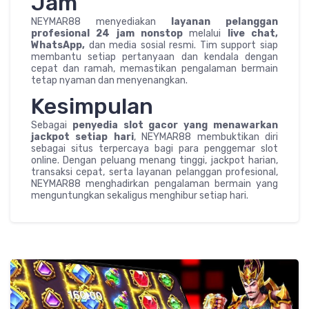
Jam
NEYMAR88 menyediakan
layanan pelanggan
profesional 24 jam nonstop
melalui
live chat,
WhatsApp,
dan media sosial resmi. Tim support siap
membantu setiap pertanyaan dan kendala dengan
cepat dan ramah, memastikan pengalaman bermain
tetap nyaman dan menyenangkan.
Kesimpulan
Sebagai
penyedia slot gacor yang menawarkan
jackpot setiap hari
, NEYMAR88 membuktikan diri
sebagai situs terpercaya bagi para penggemar slot
online. Dengan peluang menang tinggi, jackpot harian,
transaksi cepat, serta layanan pelanggan profesional,
NEYMAR88 menghadirkan pengalaman bermain yang
menguntungkan sekaligus menghibur setiap hari.