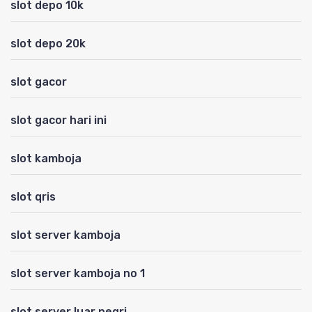
slot depo 10k
slot depo 20k
slot gacor
slot gacor hari ini
slot kamboja
slot qris
slot server kamboja
slot server kamboja no 1
slot server luar negri