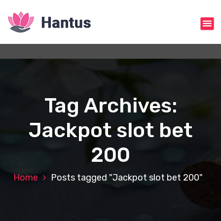
S
k
i
p
t
o
c
o
n
Tag Archives:
t
e
Jackpot slot bet
n
t
200
Home
Posts tagged "Jackpot slot bet 200"