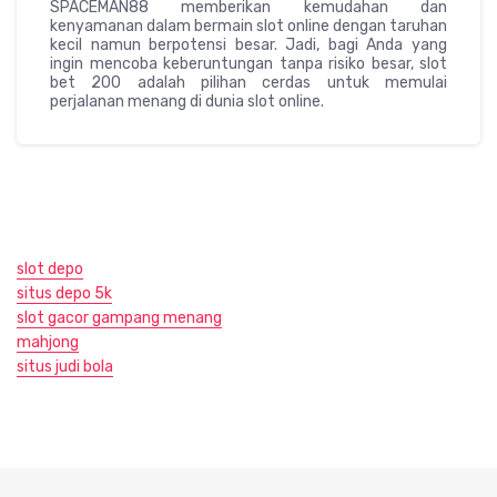
SPACEMAN88 memberikan kemudahan dan
kenyamanan dalam bermain slot online dengan taruhan
kecil namun berpotensi besar. Jadi, bagi Anda yang
ingin mencoba keberuntungan tanpa risiko besar, slot
bet 200 adalah pilihan cerdas untuk memulai
perjalanan menang di dunia slot online.
slot depo
situs depo 5k
slot gacor gampang menang
mahjong
situs judi bola