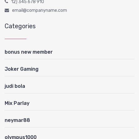
12) 345 678 910
email@companyname.com
Categories
bonus new member
Joker Gaming
judi bola
Mix Parlay
neymar88
olympus1000