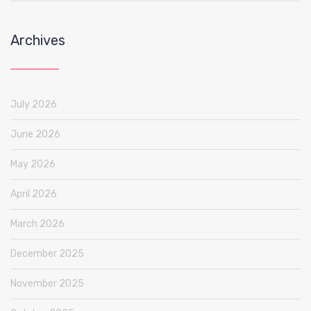
Archives
July 2026
June 2026
May 2026
April 2026
March 2026
December 2025
November 2025