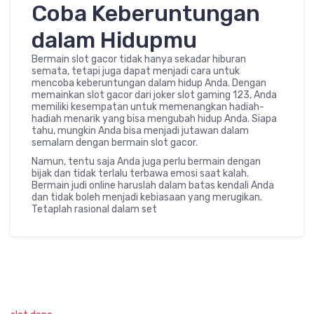
Coba Keberuntungan
dalam Hidupmu
Bermain slot gacor tidak hanya sekadar hiburan
semata, tetapi juga dapat menjadi cara untuk
mencoba keberuntungan dalam hidup Anda. Dengan
memainkan slot gacor dari joker slot gaming 123, Anda
memiliki kesempatan untuk memenangkan hadiah-
hadiah menarik yang bisa mengubah hidup Anda. Siapa
tahu, mungkin Anda bisa menjadi jutawan dalam
semalam dengan bermain slot gacor.
Namun, tentu saja Anda juga perlu bermain dengan
bijak dan tidak terlalu terbawa emosi saat kalah.
Bermain judi online haruslah dalam batas kendali Anda
dan tidak boleh menjadi kebiasaan yang merugikan.
Tetaplah rasional dalam set