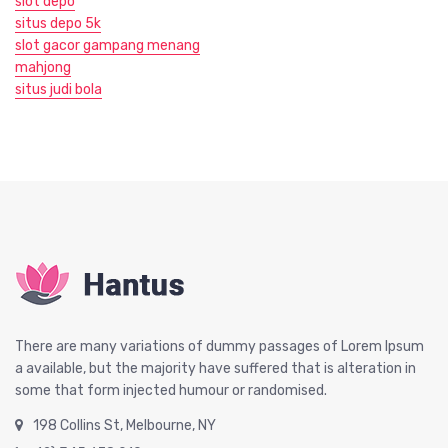
slot depo
situs depo 5k
slot gacor gampang menang
mahjong
situs judi bola
There are many variations of dummy passages of Lorem Ipsum
a available, but the majority have suffered that is alteration in
some that form injected humour or randomised.
198 Collins St, Melbourne, NY