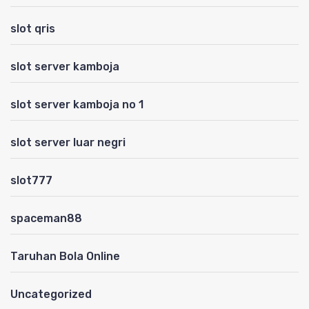
slot qris
slot server kamboja
slot server kamboja no 1
slot server luar negri
slot777
spaceman88
Taruhan Bola Online
Uncategorized