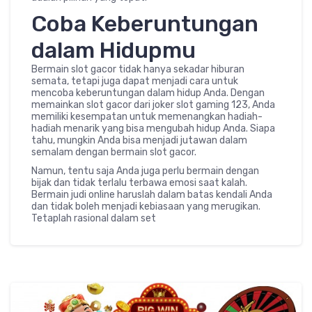
Coba Keberuntungan
dalam Hidupmu
Bermain slot gacor tidak hanya sekadar hiburan
semata, tetapi juga dapat menjadi cara untuk
mencoba keberuntungan dalam hidup Anda. Dengan
memainkan slot gacor dari joker slot gaming 123, Anda
memiliki kesempatan untuk memenangkan hadiah-
hadiah menarik yang bisa mengubah hidup Anda. Siapa
tahu, mungkin Anda bisa menjadi jutawan dalam
semalam dengan bermain slot gacor.
Namun, tentu saja Anda juga perlu bermain dengan
bijak dan tidak terlalu terbawa emosi saat kalah.
Bermain judi online haruslah dalam batas kendali Anda
dan tidak boleh menjadi kebiasaan yang merugikan.
Tetaplah rasional dalam set