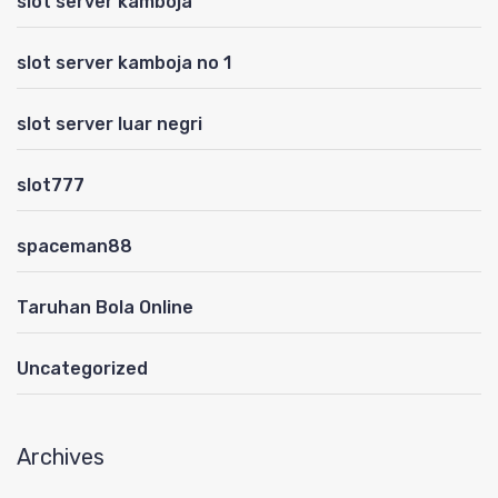
slot server kamboja
slot server kamboja no 1
slot server luar negri
slot777
spaceman88
Taruhan Bola Online
Uncategorized
Archives