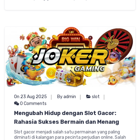
On 23 Aug 2025
By admin
slot
0 Comments
Mengubah Hidup dengan Slot Gacor:
Rahasia Sukses Bermain dan Menang
Slot gacor menjadi salah satu permainan yang paling
diminati di kalangan para pecinta perjudian online. Salah