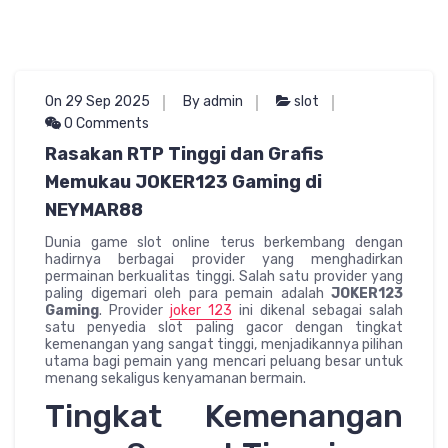
On 29 Sep 2025
By admin
slot
0 Comments
Rasakan RTP Tinggi dan Grafis
Memukau JOKER123 Gaming di
NEYMAR88
Dunia game slot online terus berkembang dengan
hadirnya berbagai provider yang menghadirkan
permainan berkualitas tinggi. Salah satu provider yang
paling digemari oleh para pemain adalah
JOKER123
Gaming
. Provider
joker 123
ini dikenal sebagai salah
satu penyedia slot paling gacor dengan tingkat
kemenangan yang sangat tinggi, menjadikannya pilihan
utama bagi pemain yang mencari peluang besar untuk
menang sekaligus kenyamanan bermain.
Tingkat Kemenangan