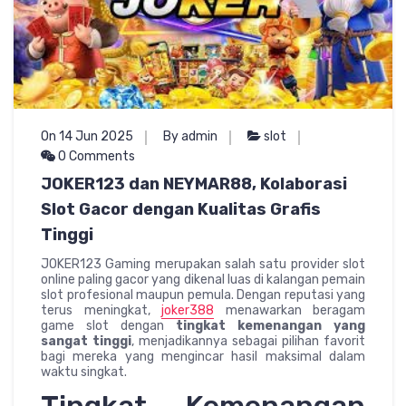
On 14 Jun 2025
By admin
slot
0 Comments
JOKER123 dan NEYMAR88, Kolaborasi
Slot Gacor dengan Kualitas Grafis
Tinggi
JOKER123 Gaming merupakan salah satu provider slot
online paling gacor yang dikenal luas di kalangan pemain
slot profesional maupun pemula. Dengan reputasi yang
terus meningkat,
joker388
menawarkan beragam
game slot dengan
tingkat kemenangan yang
sangat tinggi
, menjadikannya sebagai pilihan favorit
bagi mereka yang mengincar hasil maksimal dalam
waktu singkat.