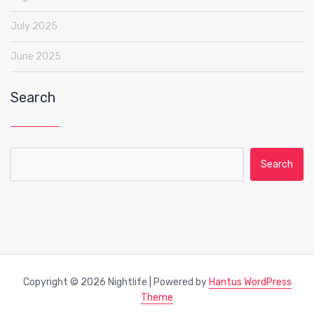
July 2025
June 2025
Search
Search for:
Copyright © 2026 Nightlife | Powered by
Hantus WordPress
Theme