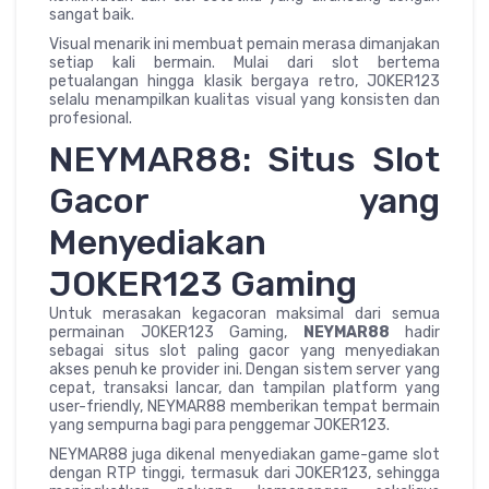
sangat baik.
Visual menarik ini membuat pemain merasa dimanjakan
setiap kali bermain. Mulai dari slot bertema
petualangan hingga klasik bergaya retro, JOKER123
selalu menampilkan kualitas visual yang konsisten dan
profesional.
NEYMAR88: Situs Slot
Gacor yang
Menyediakan
JOKER123 Gaming
Untuk merasakan kegacoran maksimal dari semua
permainan JOKER123 Gaming,
NEYMAR88
hadir
sebagai situs slot paling gacor yang menyediakan
akses penuh ke provider ini. Dengan sistem server yang
cepat, transaksi lancar, dan tampilan platform yang
user-friendly, NEYMAR88 memberikan tempat bermain
yang sempurna bagi para penggemar JOKER123.
NEYMAR88 juga dikenal menyediakan game-game slot
dengan RTP tinggi, termasuk dari JOKER123, sehingga