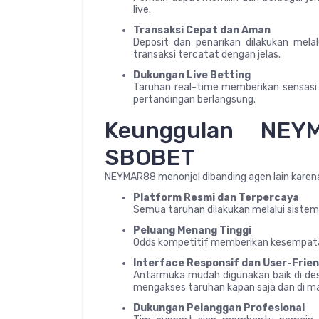
live.
Transaksi Cepat dan Aman
Deposit dan penarikan dilakukan mela
transaksi tercatat dengan jelas.
Dukungan Live Betting
Taruhan real-time memberikan sensasi
pertandingan berlangsung.
Keunggulan NEY
SBOBET
NEYMAR88 menonjol dibanding agen lain karena
Platform Resmi dan Terpercaya
Semua taruhan dilakukan melalui siste
Peluang Menang Tinggi
Odds kompetitif memberikan kesempata
Interface Responsif dan User-Frien
Antarmuka mudah digunakan baik di de
mengakses taruhan kapan saja dan di ma
Dukungan Pelanggan Profesional