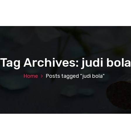
Tag Archives: judi bol
Home
Posts tagged "judi bola"