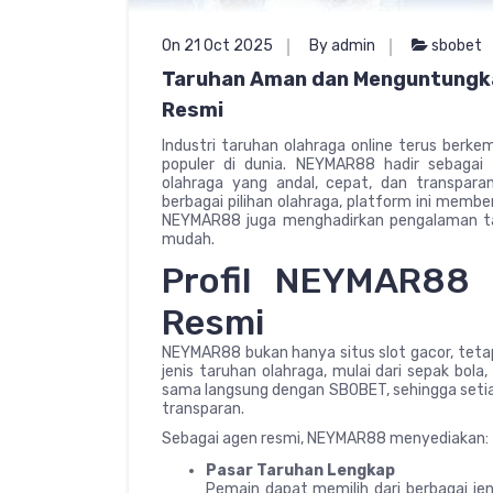
On 21 Oct 2025
By admin
sbobet
Taruhan Aman dan Menguntungk
Resmi
Industri taruhan olahraga online terus berk
populer di dunia. NEYMAR88 hadir sebagai
olahraga yang andal, cepat, dan transpara
berbagai pilihan olahraga, platform ini membe
NEYMAR88 juga menghadirkan pengalaman ta
mudah.
Profil NEYMAR88
Resmi
NEYMAR88 bukan hanya situs slot gacor, teta
jenis taruhan olahraga, mulai dari sepak bola,
sama langsung dengan SBOBET, sehingga seti
transparan.
Sebagai agen resmi, NEYMAR88 menyediakan:
Pasar Taruhan Lengkap
Pemain dapat memilih dari berbagai jen