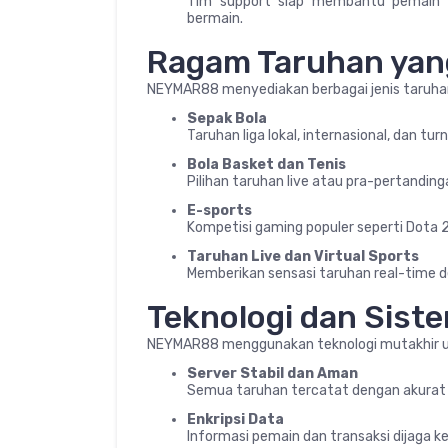
Tim support siap membantu pemain d
bermain.
Ragam Taruhan yan
NEYMAR88 menyediakan berbagai jenis taruha
Sepak Bola
Taruhan liga lokal, internasional, dan tu
Bola Basket dan Tenis
Pilihan taruhan live atau pra-pertandin
E-sports
Kompetisi gaming populer seperti Dota 2
Taruhan Live dan Virtual Sports
Memberikan sensasi taruhan real-time d
Teknologi dan Sis
NEYMAR88 menggunakan teknologi mutakhir 
Server Stabil dan Aman
Semua taruhan tercatat dengan akurat 
Enkripsi Data
Informasi pemain dan transaksi dijaga 