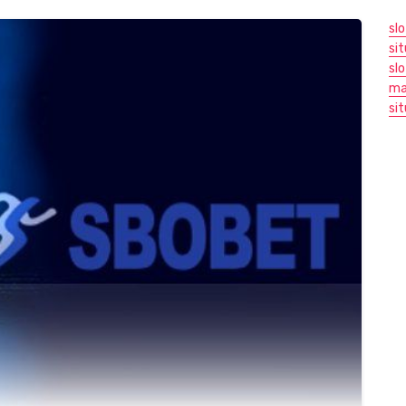
sl
si
sl
ma
sit