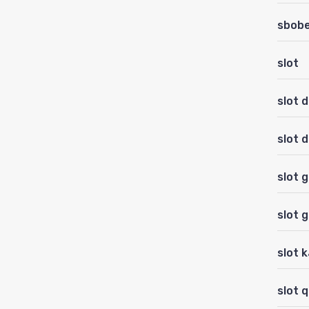
sbob
slot
slot 
slot 
slot 
slot g
slot 
slot q