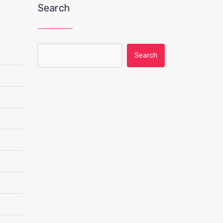
Search
Search for: