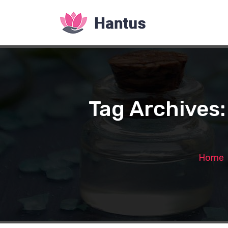
S
k
i
p
t
o
c
o
n
Tag Archives
t
e
n
t
Home