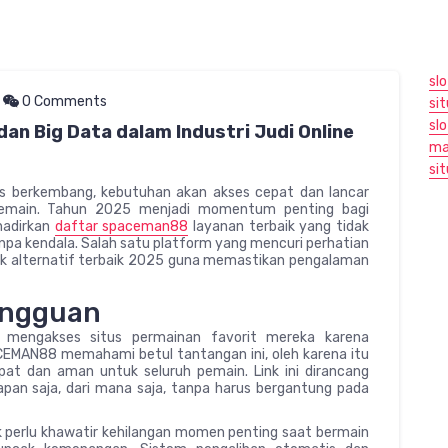
sl
0 Comments
si
sl
dan Big Data dalam Industri Judi Online
ma
sit
us berkembang, kebutuhan akan akses cepat dan lancar
 pemain. Tahun 2025 menjadi momentum penting bagi
hadirkan
daftar spaceman88
layanan terbaik yang tidak
anpa kendala. Salah satu platform yang mencuri perhatian
ink alternatif terbaik 2025 guna memastikan pengalaman
angguan
 mengakses situs permainan favorit mereka karena
ACEMAN88 memahami betul tantangan ini, oleh karena itu
pat dan aman untuk seluruh pemain. Link ini dirancang
apan saja, dari mana saja, tanpa harus bergantung pada
dak perlu khawatir kehilangan momen penting saat bermain