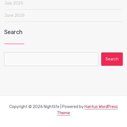
July 2025
June 2025
Search
Search for:
Copyright © 2026 Nightlife | Powered by
Hantus WordPress
Theme