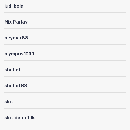
judi bola
Mix Parlay
neymar88
olympus1000
sbobet
sbobet88
slot
slot depo 10k