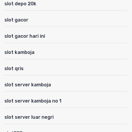
slot depo 20k
slot gacor
slot gacor hari ini
slot kamboja
slot qris
slot server kamboja
slot server kamboja no 1
slot server luar negri