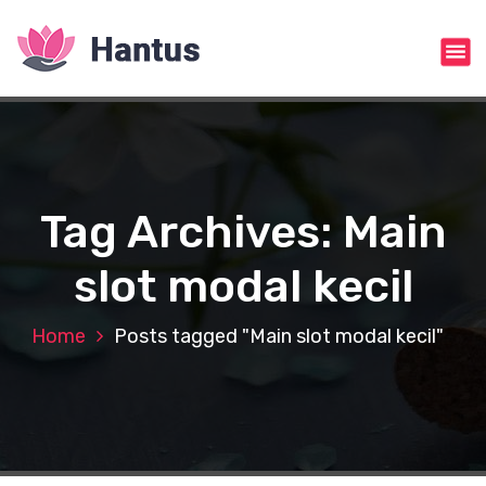
S
k
i
p
t
o
c
o
n
Tag Archives: Main
t
e
slot modal kecil
n
t
Home
Posts tagged "Main slot modal kecil"