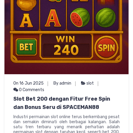
On 16 Jun 2025
By admin
slot
0 Comments
Slot Bet 200 dengan Fitur Free Spin
dan Bonus Seru di SPACEMAN88
Industri permainan slot online terus berkembang pesat
dan semakin diminati oleh berbagai kalangan. Salah
satu tren terbaru yang menarik perhatian adalah
permainan slot dengan taruhan kecil, seperti bet 200.