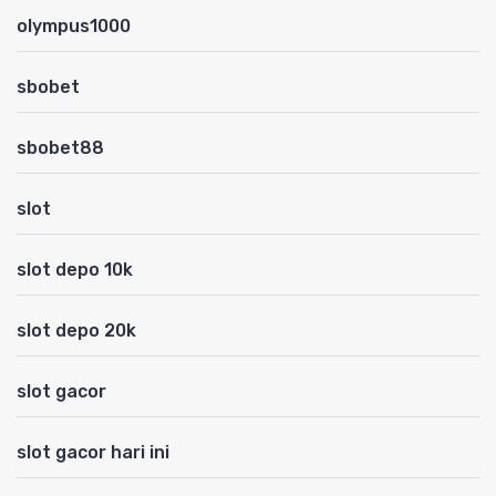
olympus1000
sbobet
sbobet88
slot
slot depo 10k
slot depo 20k
slot gacor
slot gacor hari ini