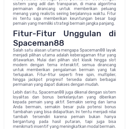
sistem yang adil dan transparan, di mana algoritma
permainan dirancang untuk memberikan peluang
menang yang realistis seiring berjalannya waktu. Fitur
ini tentu saja memberikan keuntungan besar bagi
pemain yang memiliki strategi bermain jangka panjang.
Fitur-Fitur Unggulan di
Spaceman88
Salah satu alasan utama mengapa Spaceman88 layak
menjadi pilihan utama adalah keberagaman fitur yang
ditawarkan. Mulai dari pilihan slot klasik hingga slot
modern dengan tema interaktif, semua dirancang
untuk memberikan pengalaman bermain yang tak
terlupakan. Fitur-fitur seperti free spin, multiplier,
hingga jackpot progresif tersedia dalam berbagai
permainan yang dapat diakses dengan mudah.
Lebih dari itu, Spaceman88 juga dikenal dengan sistem
loyalitas dan bonus berkelanjutan yang diberikan
kepada pemain yang aktif. Semakin sering dan lama
Anda bermain, semakin besar pula potensi bonus
tambahan yang bisa didapatkan. Ini tentu menjadi nilai
tambah tersendiri karena pemain bukan hanya
bergantung pada hasil putaran, tapi juga bisa
menikmati insentif yang meningkatkan modal bermain.