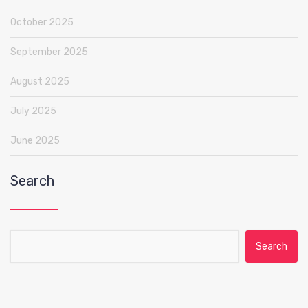
October 2025
September 2025
August 2025
July 2025
June 2025
Search
Search for: