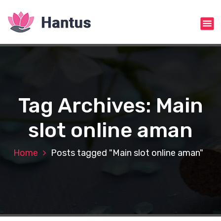
S
k
i
p
t
o
c
o
n
Tag Archives: Main
t
e
slot online aman
n
t
Home
Posts tagged "Main slot online aman"