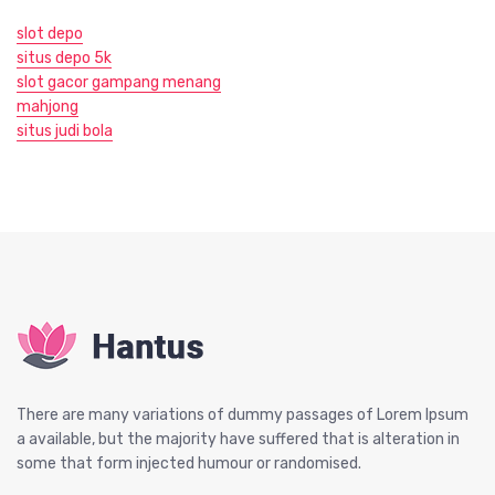
slot depo
situs depo 5k
slot gacor gampang menang
mahjong
situs judi bola
There are many variations of dummy passages of Lorem Ipsum
a available, but the majority have suffered that is alteration in
some that form injected humour or randomised.