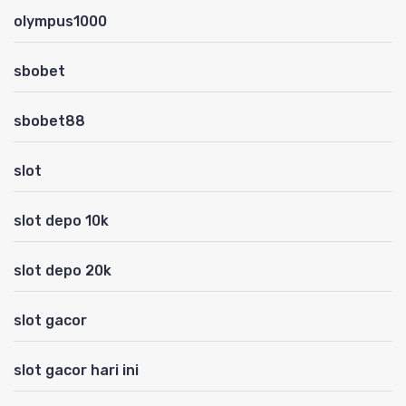
olympus1000
sbobet
sbobet88
slot
slot depo 10k
slot depo 20k
slot gacor
slot gacor hari ini