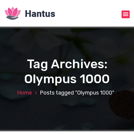
S
k
i
p
t
o
c
o
n
Tag Archives:
t
e
Olympus 1000
n
t
Home
Posts tagged "Olympus 1000"