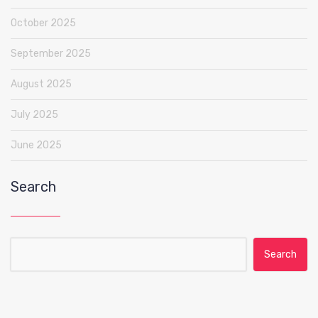
October 2025
September 2025
August 2025
July 2025
June 2025
Search
Search for: