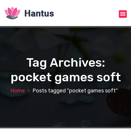
S
k
i
p
t
o
c
o
n
Tag Archives:
t
e
pocket games soft
n
t
Home
Posts tagged "pocket games soft"