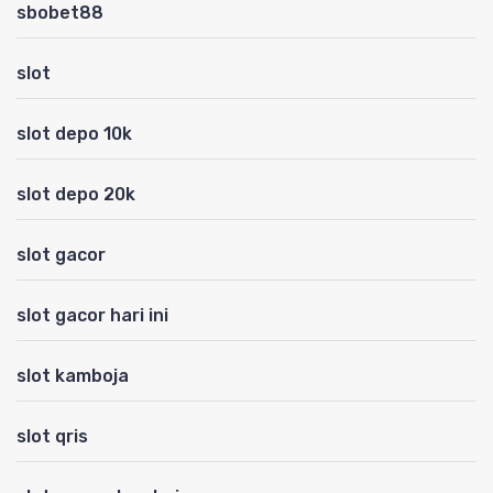
sbobet88
slot
slot depo 10k
slot depo 20k
slot gacor
slot gacor hari ini
slot kamboja
slot qris