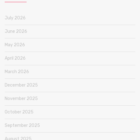
July 2026
June 2026
May 2026
April 2026
March 2026
December 2025
November 2025
October 2025
September 2025
August 2025