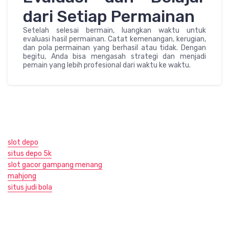
dari Setiap Permainan
Setelah selesai bermain, luangkan waktu untuk
evaluasi hasil permainan. Catat kemenangan, kerugian,
dan pola permainan yang berhasil atau tidak. Dengan
begitu, Anda bisa mengasah strategi dan menjadi
pemain yang lebih profesional dari waktu ke waktu.
slot depo
situs depo 5k
slot gacor gampang menang
mahjong
situs judi bola