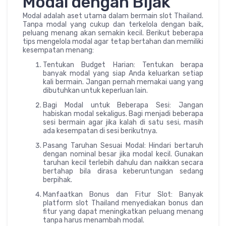
Modal dengan Bijak
Modal adalah aset utama dalam bermain slot Thailand.
Tanpa modal yang cukup dan terkelola dengan baik,
peluang menang akan semakin kecil. Berikut beberapa
tips mengelola modal agar tetap bertahan dan memiliki
kesempatan menang:
Tentukan Budget Harian: Tentukan berapa
banyak modal yang siap Anda keluarkan setiap
kali bermain. Jangan pernah memakai uang yang
dibutuhkan untuk keperluan lain.
Bagi Modal untuk Beberapa Sesi: Jangan
habiskan modal sekaligus. Bagi menjadi beberapa
sesi bermain agar jika kalah di satu sesi, masih
ada kesempatan di sesi berikutnya.
Pasang Taruhan Sesuai Modal: Hindari bertaruh
dengan nominal besar jika modal kecil. Gunakan
taruhan kecil terlebih dahulu dan naikkan secara
bertahap bila dirasa keberuntungan sedang
berpihak.
Manfaatkan Bonus dan Fitur Slot: Banyak
platform slot Thailand menyediakan bonus dan
fitur yang dapat meningkatkan peluang menang
tanpa harus menambah modal.