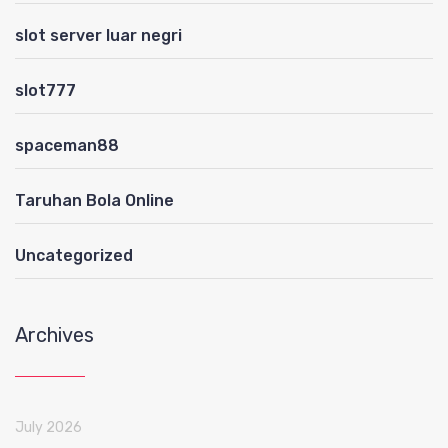
slot server luar negri
slot777
spaceman88
Taruhan Bola Online
Uncategorized
Archives
July 2026