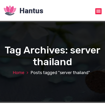
S
k
i
p
t
o
c
o
n
Tag Archives: server
t
e
thailand
n
t
Home
Posts tagged "server thailand"