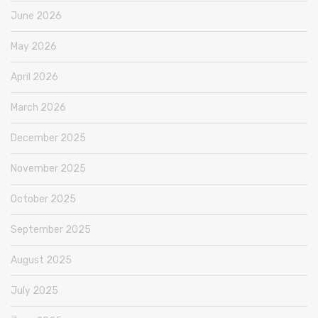
June 2026
May 2026
April 2026
March 2026
December 2025
November 2025
October 2025
September 2025
August 2025
July 2025