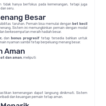
n tidak hanya berfokus pada kemenangan, tetapi juga
dan seru.
 Menang Besar
ibilitas taruhan. Pemain bisa memulai dengan
bet kecil
menang. Sistem ini memungkinkan pemain dengan modal
 dan berkesempatan meraih hadiah besar.
r,
dan
bonus progresif
tetap tersedia bahkan untuk
ermain nyaman sambil tetap berpeluang menang besar.
an Aman
pat dan aman
, meliputi:
astikan kemenangan dapat langsung dinikmati. Sistem
pribadi dan keuangan pemain tetap aman.
 Menarik