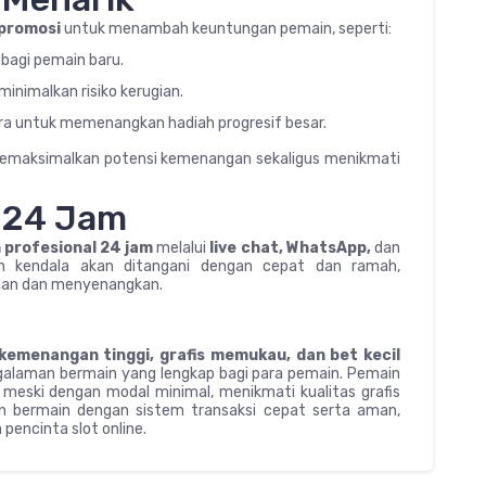
promosi
untuk menambah keuntungan pemain, seperti:
bagi pemain baru.
inimalkan risiko kerugian.
ra untuk memenangkan hadiah progresif besar.
memaksimalkan potensi kemenangan sekaligus menikmati
 24 Jam
 profesional 24 jam
melalui
live chat, WhatsApp,
dan
an kendala akan ditangani dengan cepat dan ramah,
an dan menyenangkan.
 kemenangan tinggi, grafis memukau, dan bet kecil
laman bermain yang lengkap bagi para pemain. Pemain
eski dengan modal minimal, menikmati kualitas grafis
n bermain dengan sistem transaksi cepat serta aman,
pencinta slot online.