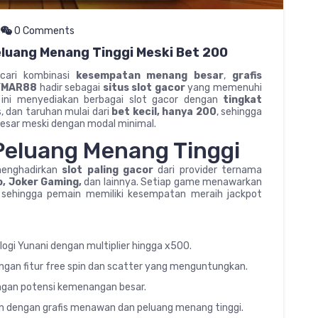
0 Comments
luang Menang Tinggi Meski Bet 200
ncari kombinasi
kesempatan menang besar
,
grafis
YMAR88
hadir sebagai
situs slot gacor
yang memenuhi
ini menyediakan berbagai slot gacor dengan
tingkat
as, dan taruhan mulai dari
bet kecil, hanya 200
, sehingga
esar meski dengan modal minimal.
Peluang Menang Tinggi
menghadirkan
slot paling gacor
dari provider ternama
o, Joker Gaming,
dan lainnya. Setiap game menawarkan
sehingga pemain memiliki kesempatan meraih jackpot
ogi Yunani dengan multiplier hingga x500.
ngan fitur free spin dan scatter yang menguntungkan.
engan potensi kemenangan besar.
n dengan grafis menawan dan peluang menang tinggi.