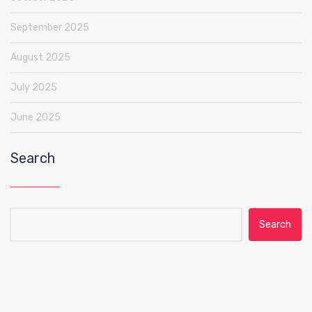
September 2025
August 2025
July 2025
June 2025
Search
Search for: