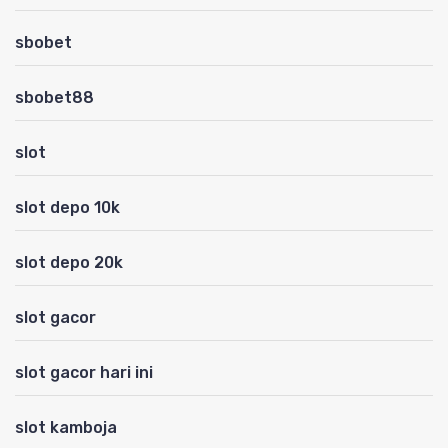
sbobet
sbobet88
slot
slot depo 10k
slot depo 20k
slot gacor
slot gacor hari ini
slot kamboja