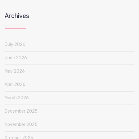
Archives
July 2026
June 2026
May 2026
April 2026
March 2026
December 2025
November 2025
October 2025