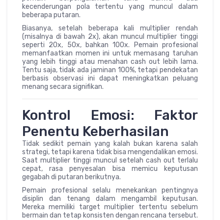
kecenderungan pola tertentu yang muncul dalam
beberapa putaran.
Biasanya, setelah beberapa kali multiplier rendah
(misalnya di bawah 2x), akan muncul multiplier tinggi
seperti 20x, 50x, bahkan 100x. Pemain profesional
memanfaatkan momen ini untuk memasang taruhan
yang lebih tinggi atau menahan cash out lebih lama.
Tentu saja, tidak ada jaminan 100%, tetapi pendekatan
berbasis observasi ini dapat meningkatkan peluang
menang secara signifikan.
Kontrol Emosi: Faktor
Penentu Keberhasilan
Tidak sedikit pemain yang kalah bukan karena salah
strategi, tetapi karena tidak bisa mengendalikan emosi.
Saat multiplier tinggi muncul setelah cash out terlalu
cepat, rasa penyesalan bisa memicu keputusan
gegabah di putaran berikutnya.
Pemain profesional selalu menekankan pentingnya
disiplin dan tenang dalam mengambil keputusan.
Mereka memiliki target multiplier tertentu sebelum
bermain dan tetap konsisten dengan rencana tersebut.