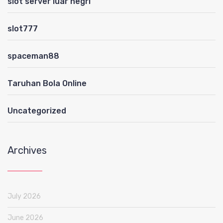
slot server luar negri
slot777
spaceman88
Taruhan Bola Online
Uncategorized
Archives
July 2026
June 2026