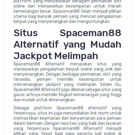
platform yang menyediakan beragam permainan slot
online dan menawarkan kesempatan untuk meraih
kemenangan besar, Spaceman88 telah menjadi pilihan
utama bagi banyak pemain yang mencari pengalaman
berjudi yang menyenangkan dan menguntungkan.
Situs Spaceman88
Alternatif yang Mudah
Jackpot Melimpah
Spaceman88 Alternatif merupakan situs yang
menawarkan pengalaman berjudi online yang unik dan
menyenangkan. Dengan berbagai permainan slot yang
tersedia, pemain memiliki kesempatan untuk
memenangkan jackpot yang melimpah. Selain itu,
Spaceman88 Alternatif juga dikenal sebagai situs yang
gacor, artinya memiliki tingkat kemenangan yang tinggi
dan mudah untuk dimenangkan.
Sebagai platform Spaceman88 alternatif yang
terpercaya, situs ini juga menyediakan link resmi untuk
memastikan keamanan dan kenyamanan para pemain
dalam bermain. Dengan reputasi yang baik dan layanan
yang terpercaya, Spaceman88 Alternatif menjadi
pilihan yang tepat bagi para pecinta judi online di