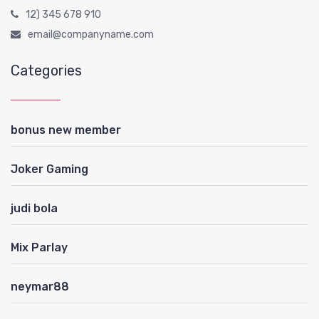
12) 345 678 910
email@companyname.com
Categories
bonus new member
Joker Gaming
judi bola
Mix Parlay
neymar88