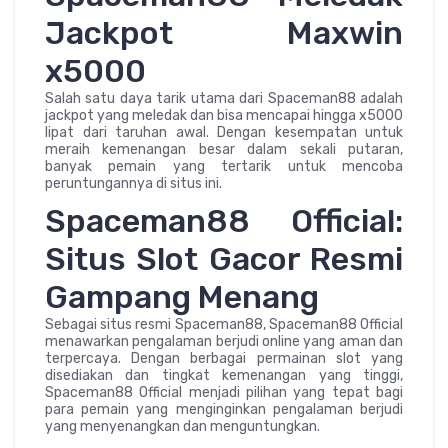
Jackpot Maxwin
x5000
Salah satu daya tarik utama dari Spaceman88 adalah
jackpot yang meledak dan bisa mencapai hingga x5000
lipat dari taruhan awal. Dengan kesempatan untuk
meraih kemenangan besar dalam sekali putaran,
banyak pemain yang tertarik untuk mencoba
peruntungannya di situs ini.
Spaceman88 Official:
Situs Slot Gacor Resmi
Gampang Menang
Sebagai situs resmi Spaceman88, Spaceman88 Official
menawarkan pengalaman berjudi online yang aman dan
terpercaya. Dengan berbagai permainan slot yang
disediakan dan tingkat kemenangan yang tinggi,
Spaceman88 Official menjadi pilihan yang tepat bagi
para pemain yang menginginkan pengalaman berjudi
yang menyenangkan dan menguntungkan.