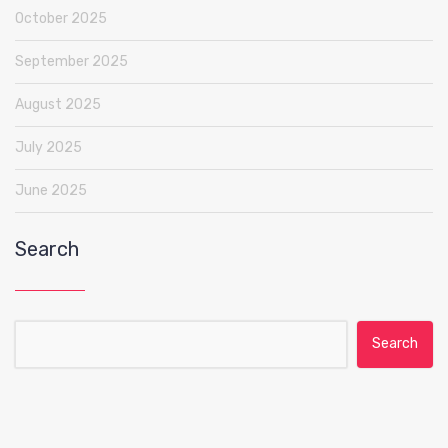
October 2025
September 2025
August 2025
July 2025
June 2025
Search
Search for: