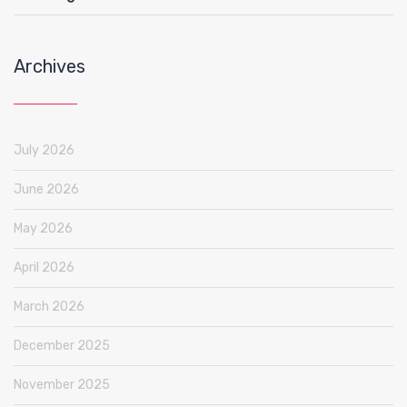
Archives
July 2026
June 2026
May 2026
April 2026
March 2026
December 2025
November 2025