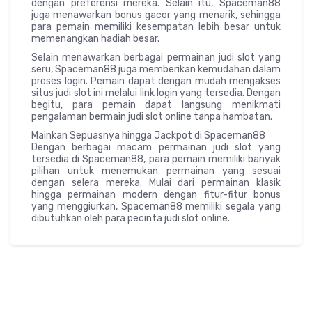
dengan preferensi mereka. Selain itu, Spaceman88
juga menawarkan bonus gacor yang menarik, sehingga
para pemain memiliki kesempatan lebih besar untuk
memenangkan hadiah besar.
Selain menawarkan berbagai permainan judi slot yang
seru, Spaceman88 juga memberikan kemudahan dalam
proses login. Pemain dapat dengan mudah mengakses
situs judi slot ini melalui link login yang tersedia. Dengan
begitu, para pemain dapat langsung menikmati
pengalaman bermain judi slot online tanpa hambatan.
Mainkan Sepuasnya hingga Jackpot di Spaceman88
Dengan berbagai macam permainan judi slot yang
tersedia di Spaceman88, para pemain memiliki banyak
pilihan untuk menemukan permainan yang sesuai
dengan selera mereka. Mulai dari permainan klasik
hingga permainan modern dengan fitur-fitur bonus
yang menggiurkan, Spaceman88 memiliki segala yang
dibutuhkan oleh para pecinta judi slot online.