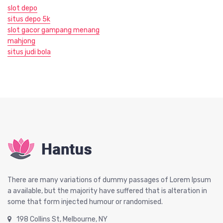
slot depo
situs depo 5k
slot gacor gampang menang
mahjong
situs judi bola
There are many variations of dummy passages of Lorem Ipsum
a available, but the majority have suffered that is alteration in
some that form injected humour or randomised.
198 Collins St, Melbourne, NY