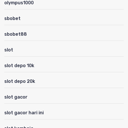
olympus1000
sbobet
sbobet88
slot
slot depo 10k
slot depo 20k
slot gacor
slot gacor hari ini