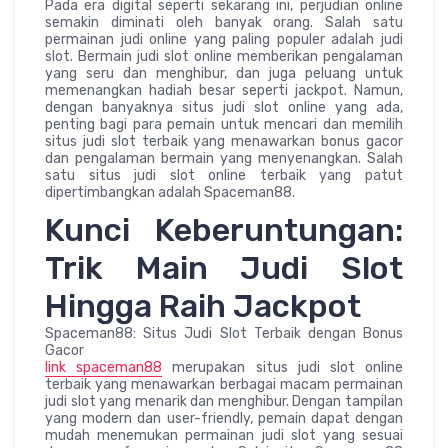
Pada era digital seperti sekarang ini, perjudian online
semakin diminati oleh banyak orang. Salah satu
permainan judi online yang paling populer adalah judi
slot. Bermain judi slot online memberikan pengalaman
yang seru dan menghibur, dan juga peluang untuk
memenangkan hadiah besar seperti jackpot. Namun,
dengan banyaknya situs judi slot online yang ada,
penting bagi para pemain untuk mencari dan memilih
situs judi slot terbaik yang menawarkan bonus gacor
dan pengalaman bermain yang menyenangkan. Salah
satu situs judi slot online terbaik yang patut
dipertimbangkan adalah Spaceman88.
Kunci Keberuntungan:
Trik Main Judi Slot
Hingga Raih Jackpot
Spaceman88: Situs Judi Slot Terbaik dengan Bonus
Gacor
link spaceman88
merupakan situs judi slot online
terbaik yang menawarkan berbagai macam permainan
judi slot yang menarik dan menghibur. Dengan tampilan
yang modern dan user-friendly, pemain dapat dengan
mudah menemukan permainan judi slot yang sesuai