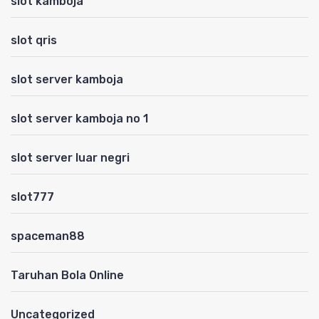
slot kamboja
slot qris
slot server kamboja
slot server kamboja no 1
slot server luar negri
slot777
spaceman88
Taruhan Bola Online
Uncategorized