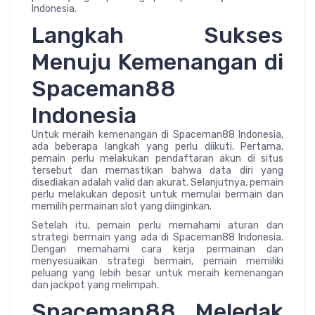
Indonesia.
Langkah Sukses
Menuju Kemenangan di
Spaceman88
Indonesia
Untuk meraih kemenangan di Spaceman88 Indonesia,
ada beberapa langkah yang perlu diikuti. Pertama,
pemain perlu melakukan pendaftaran akun di situs
tersebut dan memastikan bahwa data diri yang
disediakan adalah valid dan akurat. Selanjutnya, pemain
perlu melakukan deposit untuk memulai bermain dan
memilih permainan slot yang diinginkan.
Setelah itu, pemain perlu memahami aturan dan
strategi bermain yang ada di Spaceman88 Indonesia.
Dengan memahami cara kerja permainan dan
menyesuaikan strategi bermain, pemain memiliki
peluang yang lebih besar untuk meraih kemenangan
dan jackpot yang melimpah.
Spaceman88 Meledak