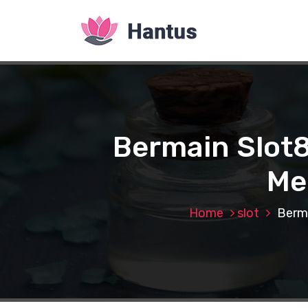
S
k
i
p
t
o
c
o
n
Bermain Slot
t
e
Me
n
t
Home
slot
Berm