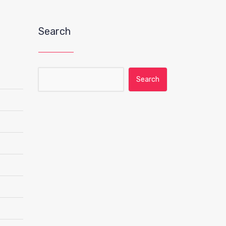
Search
Search for: