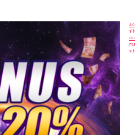
sl
si
sl
ma
sit