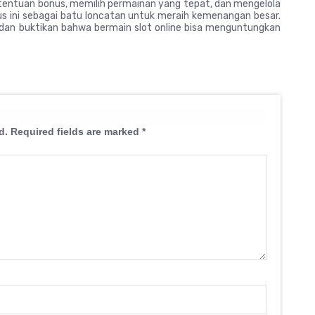
entuan bonus, memilih permainan yang tepat, dan mengelola
us ini sebagai batu loncatan untuk meraih kemenangan besar.
dan buktikan bahwa bermain slot online bisa menguntungkan
d.
Required fields are marked
*