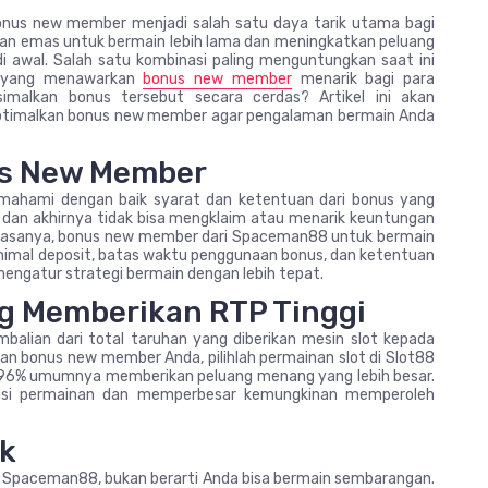
bonus new member menjadi salah satu daya tarik utama bagi
an emas untuk bermain lebih lama dan meningkatkan peluang
 awal. Salah satu kombinasi paling menguntungkan saat ini
r yang menawarkan
bonus new member
menarik bagi para
alkan bonus tersebut secara cerdas? Artikel ini akan
optimalkan bonus new member agar pengalaman bermain Anda
us New Member
mahami dengan baik syarat dan ketentuan dari bonus yang
 dan akhirnya tidak bisa mengklaim atau menarik keuntungan
Biasanya, bonus new member dari Spaceman88 untuk bermain
minimal deposit, batas waktu penggunaan bonus, dan ketentuan
engatur strategi bermain dengan lebih tepat.
ng Memberikan RTP Tinggi
balian dari total taruhan yang diberikan mesin slot kepada
n bonus new member Anda, pilihlah permainan slot di Slot88
as 96% umumnya memberikan peluang menang yang lebih besar.
rasi permainan dan memperbesar kemungkinan memperoleh
ak
Spaceman88, bukan berarti Anda bisa bermain sembarangan.