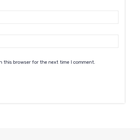
n this browser for the next time I comment.