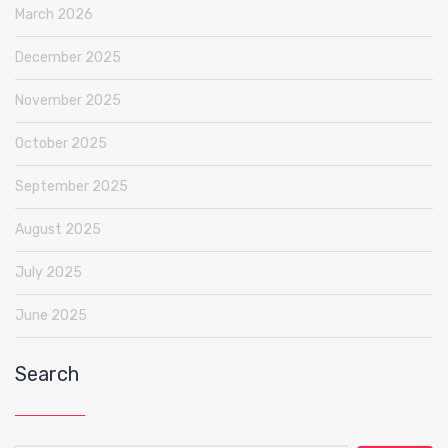
March 2026
December 2025
November 2025
October 2025
September 2025
August 2025
July 2025
June 2025
Search