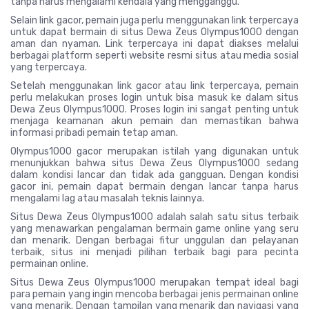
tanpa harus mengalami kendala yang mengganggu.
Selain link gacor, pemain juga perlu menggunakan link terpercaya
untuk dapat bermain di situs Dewa Zeus Olympus1000 dengan
aman dan nyaman. Link terpercaya ini dapat diakses melalui
berbagai platform seperti website resmi situs atau media sosial
yang terpercaya.
Setelah menggunakan link gacor atau link terpercaya, pemain
perlu melakukan proses login untuk bisa masuk ke dalam situs
Dewa Zeus Olympus1000. Proses login ini sangat penting untuk
menjaga keamanan akun pemain dan memastikan bahwa
informasi pribadi pemain tetap aman.
Olympus1000 gacor merupakan istilah yang digunakan untuk
menunjukkan bahwa situs Dewa Zeus Olympus1000 sedang
dalam kondisi lancar dan tidak ada gangguan. Dengan kondisi
gacor ini, pemain dapat bermain dengan lancar tanpa harus
mengalami lag atau masalah teknis lainnya.
Situs Dewa Zeus Olympus1000 adalah salah satu situs terbaik
yang menawarkan pengalaman bermain game online yang seru
dan menarik. Dengan berbagai fitur unggulan dan pelayanan
terbaik, situs ini menjadi pilihan terbaik bagi para pecinta
permainan online.
Situs Dewa Zeus Olympus1000 merupakan tempat ideal bagi
para pemain yang ingin mencoba berbagai jenis permainan online
yang menarik. Dengan tampilan yang menarik dan navigasi yang