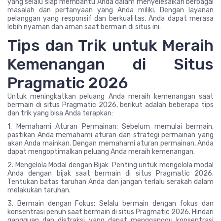
yang selalu siap membantu Anda dalam menyelesaikan berbagai
masalah dan pertanyaan yang Anda miliki. Dengan layanan
pelanggan yang responsif dan berkualitas, Anda dapat merasa
lebih nyaman dan aman saat bermain di situs ini.
Tips dan Trik untuk Meraih
Kemenangan di Situs
Pragmatic 2026
Untuk meningkatkan peluang Anda meraih kemenangan saat
bermain di situs Pragmatic 2026, berikut adalah beberapa tips
dan trik yang bisa Anda terapkan:
1. Memahami Aturan Permainan: Sebelum memulai bermain,
pastikan Anda memahami aturan dan strategi permainan yang
akan Anda mainkan. Dengan memahami aturan permainan, Anda
dapat mengoptimalkan peluang Anda meraih kemenangan.
2. Mengelola Modal dengan Bijak: Penting untuk mengelola modal
Anda dengan bijak saat bermain di situs Pragmatic 2026.
Tentukan batas taruhan Anda dan jangan terlalu serakah dalam
melakukan taruhan.
3. Bermain dengan Fokus: Selalu bermain dengan fokus dan
konsentrasi penuh saat bermain di situs Pragmatic 2026. Hindari
gangguan dan distraksi yang dapat mengganggu konsentrasi