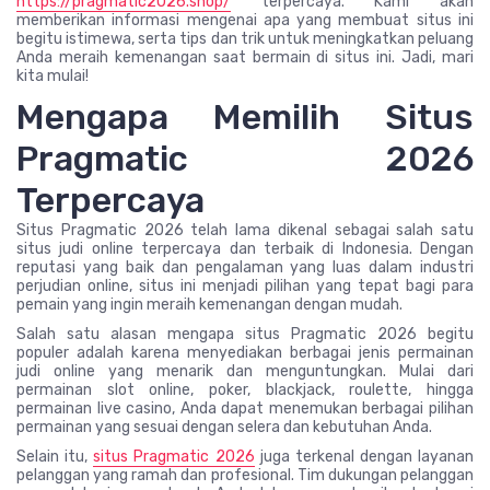
https://pragmatic2026.shop/
terpercaya. Kami akan
memberikan informasi mengenai apa yang membuat situs ini
begitu istimewa, serta tips dan trik untuk meningkatkan peluang
Anda meraih kemenangan saat bermain di situs ini. Jadi, mari
kita mulai!
Mengapa Memilih Situs
Pragmatic 2026
Terpercaya
Situs Pragmatic 2026 telah lama dikenal sebagai salah satu
situs judi online terpercaya dan terbaik di Indonesia. Dengan
reputasi yang baik dan pengalaman yang luas dalam industri
perjudian online, situs ini menjadi pilihan yang tepat bagi para
pemain yang ingin meraih kemenangan dengan mudah.
Salah satu alasan mengapa situs Pragmatic 2026 begitu
populer adalah karena menyediakan berbagai jenis permainan
judi online yang menarik dan menguntungkan. Mulai dari
permainan slot online, poker, blackjack, roulette, hingga
permainan live casino, Anda dapat menemukan berbagai pilihan
permainan yang sesuai dengan selera dan kebutuhan Anda.
Selain itu,
situs Pragmatic 2026
juga terkenal dengan layanan
pelanggan yang ramah dan profesional. Tim dukungan pelanggan