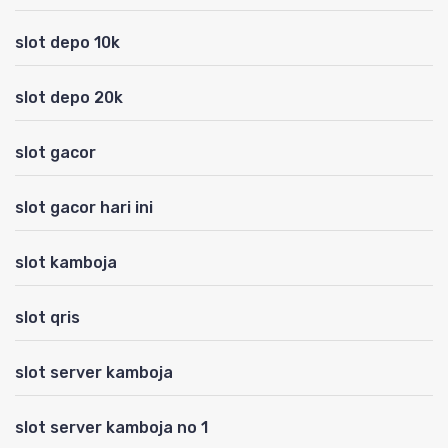
slot depo 10k
slot depo 20k
slot gacor
slot gacor hari ini
slot kamboja
slot qris
slot server kamboja
slot server kamboja no 1