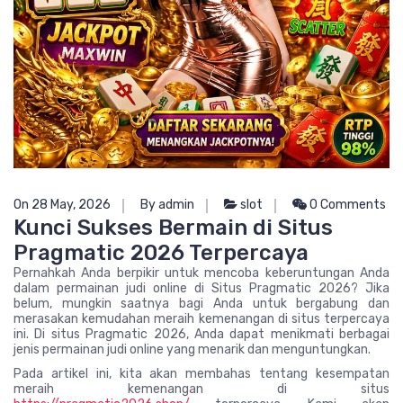
On 28 May, 2026
By admin
slot
0 Comments
Kunci Sukses Bermain di Situs
Pragmatic 2026 Terpercaya
Pernahkah Anda berpikir untuk mencoba keberuntungan Anda
dalam permainan judi online di Situs Pragmatic 2026? Jika
belum, mungkin saatnya bagi Anda untuk bergabung dan
merasakan kemudahan meraih kemenangan di situs terpercaya
ini. Di situs Pragmatic 2026, Anda dapat menikmati berbagai
jenis permainan judi online yang menarik dan menguntungkan.
Pada artikel ini, kita akan membahas tentang kesempatan
meraih kemenangan di situs