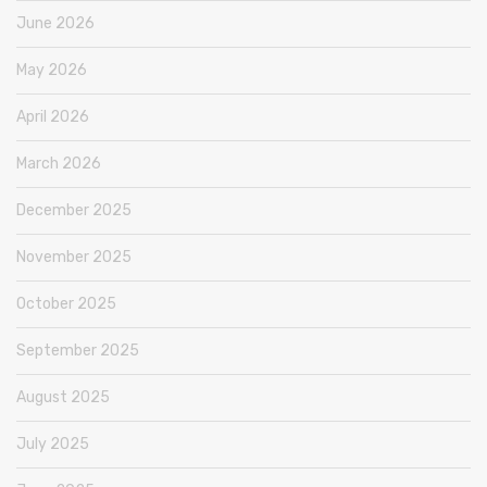
June 2026
May 2026
April 2026
March 2026
December 2025
November 2025
October 2025
September 2025
August 2025
July 2025