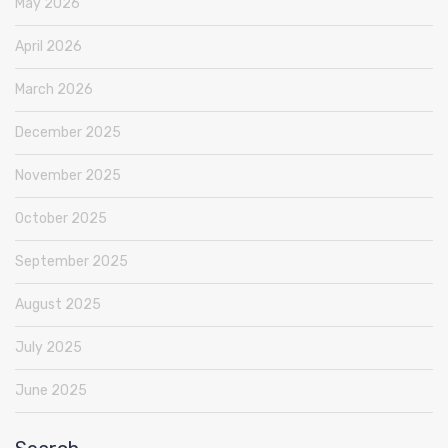
May 2026
April 2026
March 2026
December 2025
November 2025
October 2025
September 2025
August 2025
July 2025
June 2025