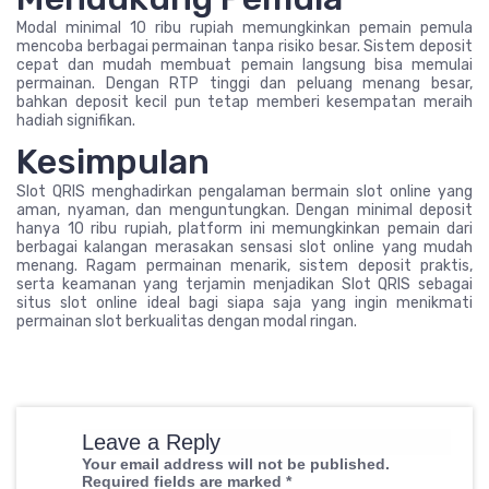
Modal minimal 10 ribu rupiah memungkinkan pemain pemula
mencoba berbagai permainan tanpa risiko besar. Sistem deposit
cepat dan mudah membuat pemain langsung bisa memulai
permainan. Dengan RTP tinggi dan peluang menang besar,
bahkan deposit kecil pun tetap memberi kesempatan meraih
hadiah signifikan.
Kesimpulan
Slot QRIS menghadirkan pengalaman bermain slot online yang
aman, nyaman, dan menguntungkan. Dengan minimal deposit
hanya 10 ribu rupiah, platform ini memungkinkan pemain dari
berbagai kalangan merasakan sensasi slot online yang mudah
menang. Ragam permainan menarik, sistem deposit praktis,
serta keamanan yang terjamin menjadikan Slot QRIS sebagai
situs slot online ideal bagi siapa saja yang ingin menikmati
permainan slot berkualitas dengan modal ringan.
Leave a Reply
Your email address will not be published.
Required fields are marked
*