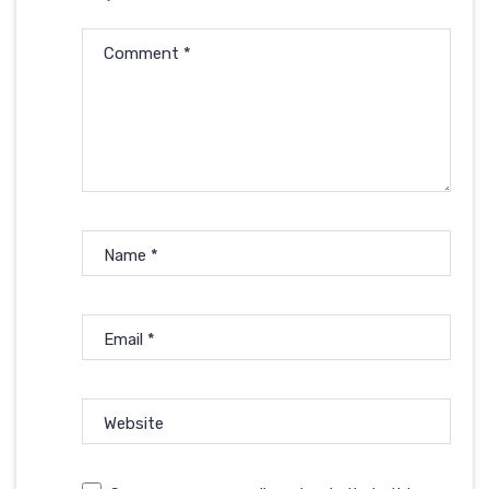
Comment
*
Name
*
Email
*
Website