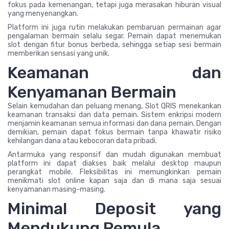
fokus pada kemenangan, tetapi juga merasakan hiburan visual
yang menyenangkan.
Platform ini juga rutin melakukan pembaruan permainan agar
pengalaman bermain selalu segar. Pemain dapat menemukan
slot dengan fitur bonus berbeda, sehingga setiap sesi bermain
memberikan sensasi yang unik.
Keamanan dan
Kenyamanan Bermain
Selain kemudahan dan peluang menang, Slot QRIS menekankan
keamanan transaksi dan data pemain. Sistem enkripsi modern
menjamin keamanan semua informasi dan dana pemain. Dengan
demikian, pemain dapat fokus bermain tanpa khawatir risiko
kehilangan dana atau kebocoran data pribadi.
Antarmuka yang responsif dan mudah digunakan membuat
platform ini dapat diakses baik melalui desktop maupun
perangkat mobile. Fleksibilitas ini memungkinkan pemain
menikmati slot online kapan saja dan di mana saja sesuai
kenyamanan masing-masing.
Minimal Deposit yang
Mendukung Pemula