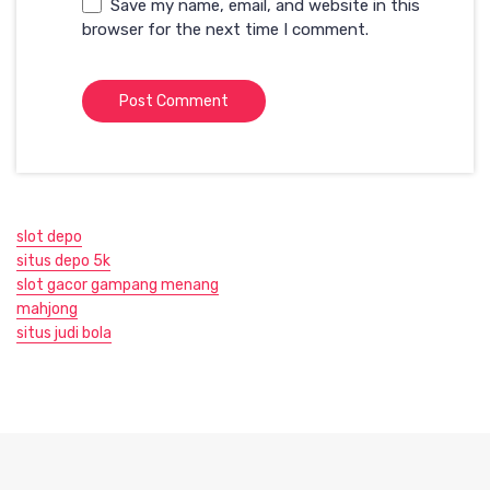
Save my name, email, and website in this
browser for the next time I comment.
slot depo
situs depo 5k
slot gacor gampang menang
mahjong
situs judi bola