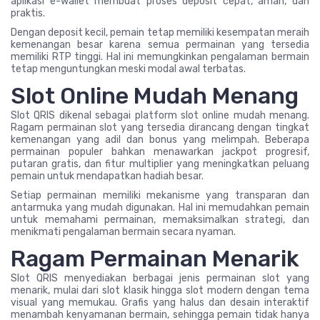
aplikasi e-wallet membuat proses deposit cepat, aman, dan
praktis.
Dengan deposit kecil, pemain tetap memiliki kesempatan meraih
kemenangan besar karena semua permainan yang tersedia
memiliki RTP tinggi. Hal ini memungkinkan pengalaman bermain
tetap menguntungkan meski modal awal terbatas.
Slot Online Mudah Menang
Slot QRIS dikenal sebagai platform slot online mudah menang.
Ragam permainan slot yang tersedia dirancang dengan tingkat
kemenangan yang adil dan bonus yang melimpah. Beberapa
permainan populer bahkan menawarkan jackpot progresif,
putaran gratis, dan fitur multiplier yang meningkatkan peluang
pemain untuk mendapatkan hadiah besar.
Setiap permainan memiliki mekanisme yang transparan dan
antarmuka yang mudah digunakan. Hal ini memudahkan pemain
untuk memahami permainan, memaksimalkan strategi, dan
menikmati pengalaman bermain secara nyaman.
Ragam Permainan Menarik
Slot QRIS menyediakan berbagai jenis permainan slot yang
menarik, mulai dari slot klasik hingga slot modern dengan tema
visual yang memukau. Grafis yang halus dan desain interaktif
menambah kenyamanan bermain, sehingga pemain tidak hanya