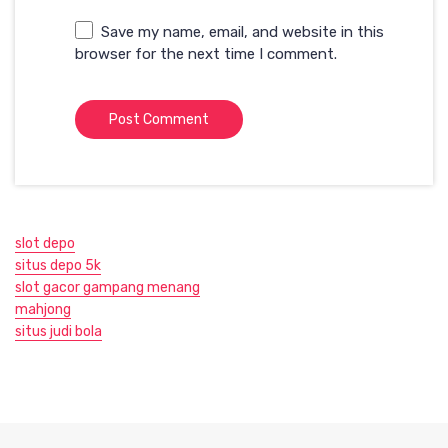
Save my name, email, and website in this
browser for the next time I comment.
slot depo
situs depo 5k
slot gacor gampang menang
mahjong
situs judi bola