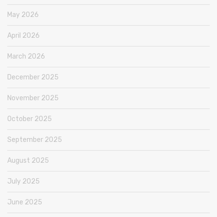
May 2026
April 2026
March 2026
December 2025
November 2025
October 2025
September 2025
August 2025
July 2025
June 2025