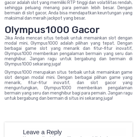
gacor adalah slot yang memiliki RTP tinggi dan volatilitas rendah,
sehingga peluang menang para pemain lebih besar. Dengan
bermain di slot gacor, Anda bisa mendapatkan keuntungan yang
maksimal dan meraih jackpot yang besar.
Olympus1000 Gacor
Jika Anda mencari situs terbaik untuk memainkan slot dengan
modal mini, Olympus1000 adalah pilihan yang tepat. Dengan
berbagai game slot yang menarik dan fitur-fitur inovatif,
Olympus1000 memberikan pengalaman bermain yang seru dan
menghibur. Jangan ragu untuk bergabung dan bermain di
Olympus1000 sekarang juga!
Olympus1000 merupakan situs terbaik untuk memainkan game
slot dengan modal mini. Dengan berbagai pilihan game yang
menarik, fitur-fitur inovatif, dan slot gacor yang
menguntungkan, Olympus1000 memberikan pengalaman
bermain yang seru dan menghibur bagi para pemain. Jangan ragu
untuk bergabung dan bermain di situs ini sekarang juga!
Leave a Reply