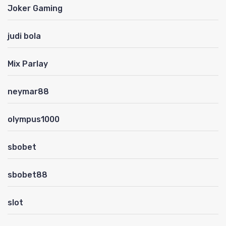
Joker Gaming
judi bola
Mix Parlay
neymar88
olympus1000
sbobet
sbobet88
slot