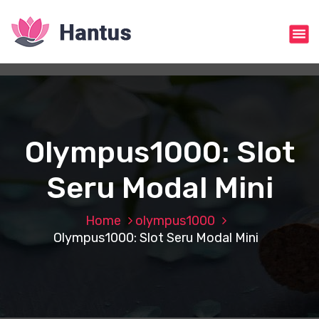
S
k
i
p
t
o
c
o
n
Olympus1000: Slot
t
e
Seru Modal Mini
n
t
Home
olympus1000
Olympus1000: Slot Seru Modal Mini