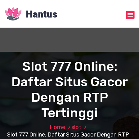
S
k
i
p
t
o
c
o
n
Slot 777 Online:
t
e
Daftar Situs Gacor
n
t
Dengan RTP
Tertinggi
Home
slot
Slot 777 Online: Daftar Situs Gacor Dengan RTP