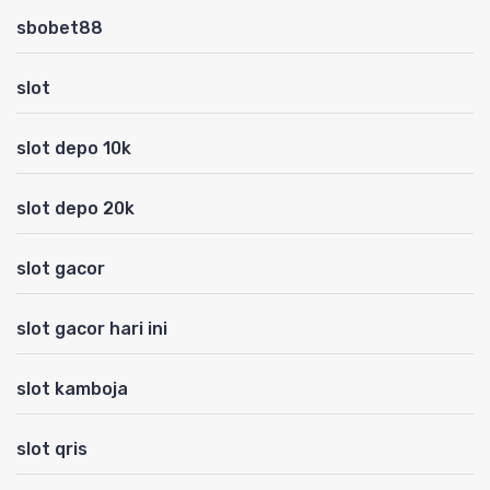
sbobet88
slot
slot depo 10k
slot depo 20k
slot gacor
slot gacor hari ini
slot kamboja
slot qris