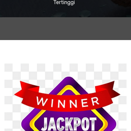
Tertinggi