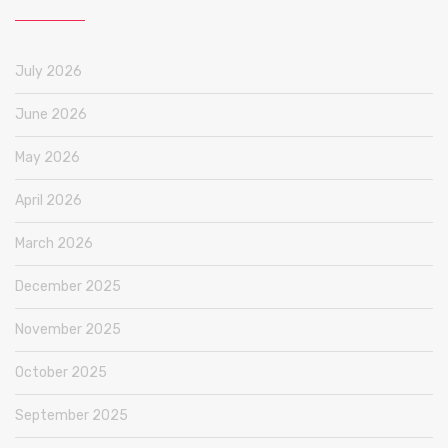
July 2026
June 2026
May 2026
April 2026
March 2026
December 2025
November 2025
October 2025
September 2025