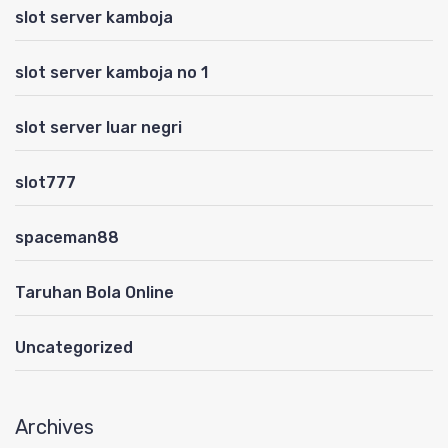
slot server kamboja
slot server kamboja no 1
slot server luar negri
slot777
spaceman88
Taruhan Bola Online
Uncategorized
Archives