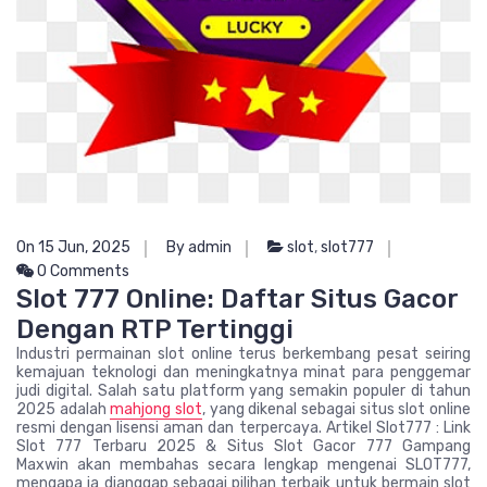
On 15 Jun, 2025
By admin
slot
,
slot777
0 Comments
Slot 777 Online: Daftar Situs Gacor
Dengan RTP Tertinggi
Industri permainan slot online terus berkembang pesat seiring
kemajuan teknologi dan meningkatnya minat para penggemar
judi digital. Salah satu platform yang semakin populer di tahun
2025 adalah
mahjong slot
, yang dikenal sebagai situs slot online
resmi dengan lisensi aman dan terpercaya. Artikel Slot777 : Link
Slot 777 Terbaru 2025 & Situs Slot Gacor 777 Gampang
Maxwin akan membahas secara lengkap mengenai SLOT777,
mengapa ia dianggap sebagai pilihan terbaik untuk bermain slot