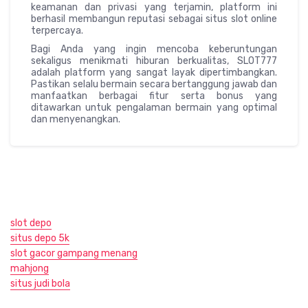
keamanan dan privasi yang terjamin, platform ini
berhasil membangun reputasi sebagai situs slot online
terpercaya.
Bagi Anda yang ingin mencoba keberuntungan
sekaligus menikmati hiburan berkualitas, SLOT777
adalah platform yang sangat layak dipertimbangkan.
Pastikan selalu bermain secara bertanggung jawab dan
manfaatkan berbagai fitur serta bonus yang
ditawarkan untuk pengalaman bermain yang optimal
dan menyenangkan.
slot depo
situs depo 5k
slot gacor gampang menang
mahjong
situs judi bola