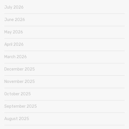
July 2026
June 2026
May 2026
April 2026
March 2026
December 2025
November 2025
October 2025
September 2025
August 2025