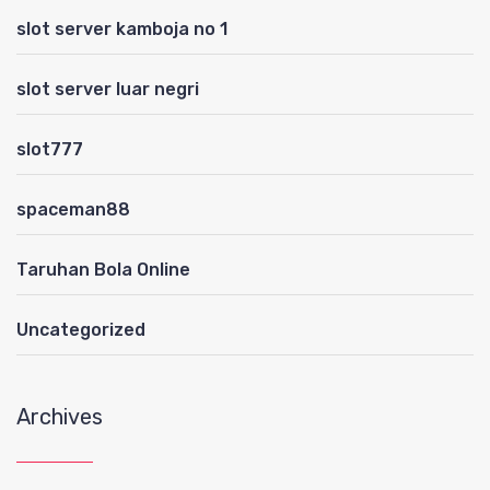
slot server kamboja no 1
slot server luar negri
slot777
spaceman88
Taruhan Bola Online
Uncategorized
Archives