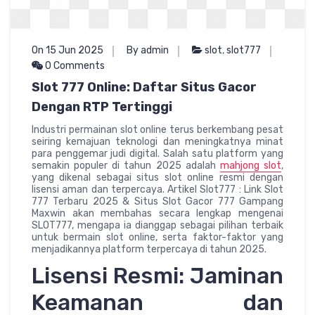
On 15 Jun 2025
By admin
slot
,
slot777
0 Comments
Slot 777 Online: Daftar Situs Gacor
Dengan RTP Tertinggi
Industri permainan slot online terus berkembang pesat
seiring kemajuan teknologi dan meningkatnya minat
para penggemar judi digital. Salah satu platform yang
semakin populer di tahun 2025 adalah
mahjong slot
,
yang dikenal sebagai situs slot online resmi dengan
lisensi aman dan terpercaya. Artikel Slot777 : Link Slot
777 Terbaru 2025 & Situs Slot Gacor 777 Gampang
Maxwin akan membahas secara lengkap mengenai
SLOT777, mengapa ia dianggap sebagai pilihan terbaik
untuk bermain slot online, serta faktor-faktor yang
menjadikannya platform terpercaya di tahun 2025.
Lisensi Resmi: Jaminan
Keamanan dan