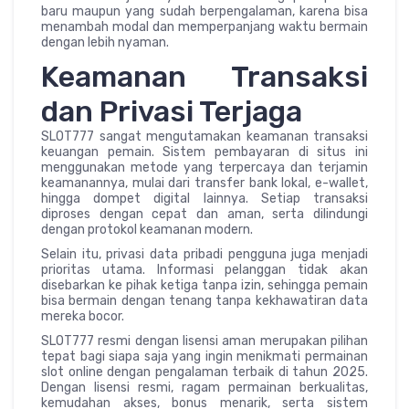
baru maupun yang sudah berpengalaman, karena bisa
menambah modal dan memperpanjang waktu bermain
dengan lebih nyaman.
Keamanan Transaksi
dan Privasi Terjaga
SLOT777 sangat mengutamakan keamanan transaksi
keuangan pemain. Sistem pembayaran di situs ini
menggunakan metode yang terpercaya dan terjamin
keamanannya, mulai dari transfer bank lokal, e-wallet,
hingga dompet digital lainnya. Setiap transaksi
diproses dengan cepat dan aman, serta dilindungi
dengan protokol keamanan modern.
Selain itu, privasi data pribadi pengguna juga menjadi
prioritas utama. Informasi pelanggan tidak akan
disebarkan ke pihak ketiga tanpa izin, sehingga pemain
bisa bermain dengan tenang tanpa kekhawatiran data
mereka bocor.
SLOT777 resmi dengan lisensi aman merupakan pilihan
tepat bagi siapa saja yang ingin menikmati permainan
slot online dengan pengalaman terbaik di tahun 2025.
Dengan lisensi resmi, ragam permainan berkualitas,
kemudahan akses, bonus menarik, serta sistem