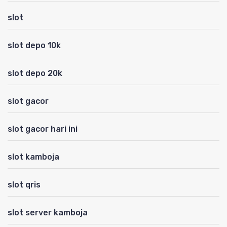
slot
slot depo 10k
slot depo 20k
slot gacor
slot gacor hari ini
slot kamboja
slot qris
slot server kamboja