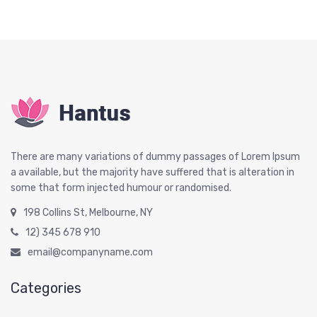
There are many variations of dummy passages of Lorem Ipsum
a available, but the majority have suffered that is alteration in
some that form injected humour or randomised.
198 Collins St, Melbourne, NY
12) 345 678 910
email@companyname.com
Categories