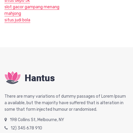
situs depo 5k
slot gacor gampang menang
mahjong
situs judi bola
There are many variations of dummy passages of Lorem Ipsum
a available, but the majority have suffered that is alteration in
some that form injected humour or randomised.
198 Collins St, Melbourne, NY
12) 345 678 910