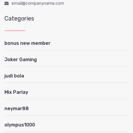
email@companyname.com
Categories
bonus new member
Joker Gaming
judi bola
Mix Parlay
neymar88
olympus1000