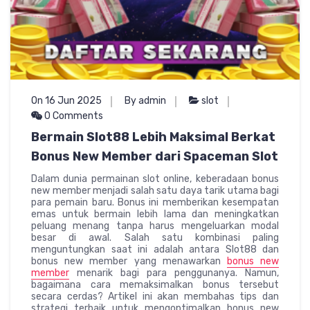
On 16 Jun 2025
By admin
slot
0 Comments
Bermain Slot88 Lebih Maksimal Berkat
Bonus New Member dari Spaceman Slot
Dalam dunia permainan slot online, keberadaan bonus
new member menjadi salah satu daya tarik utama bagi
para pemain baru. Bonus ini memberikan kesempatan
emas untuk bermain lebih lama dan meningkatkan
peluang menang tanpa harus mengeluarkan modal
besar di awal. Salah satu kombinasi paling
menguntungkan saat ini adalah antara Slot88 dan
bonus new member yang menawarkan
bonus new
member
menarik bagi para penggunanya. Namun,
bagaimana cara memaksimalkan bonus tersebut
secara cerdas? Artikel ini akan membahas tips dan
strategi terbaik untuk mengoptimalkan bonus new