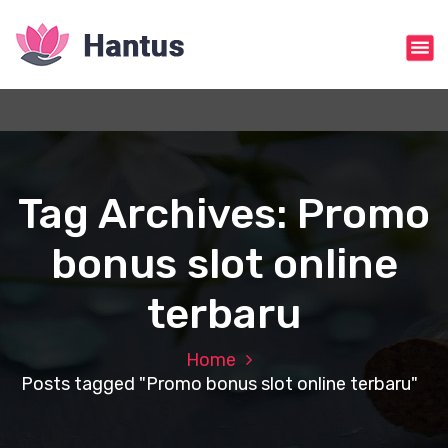
S
k
i
p
t
o
c
o
n
Tag Archives: Promo
t
e
bonus slot online
n
t
terbaru
Home
Posts tagged "Promo bonus slot online terbaru"