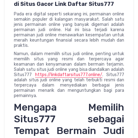
di Situs Gacor Link Daftar Situs777
Pada era digital seperti sekarang ini, permainan online
semakin populer di kalangan masyarakat. Salah satu
jenis permainan online yang banyak digemari adalah
permainan judi online. Hal ini bisa terjadi karena
permainan judi online menawarkan kesempatan untuk
meraih keuntungan finansial secara lebih mudah dan
praktis.
Namun, dalam memilih situs judi online, penting untuk
memilih situs yang resmi dan terpercaya agar
keamanan dan kenyamanan dalam bermain terjamin.
Salah satu situs judi online yang bisa diandalkan adalah
Situs777
https://linkdaftarsitus777.online/
. Situs777
adalah situs judi online yang telah terbukti resmi dan
terpercaya dalam menyediakan berbagai jenis
permainan menarik dan menguntungkan bagi para
pemainnya.
Mengapa Memilih
Situs777 sebagai
Tempat Bermain Judi