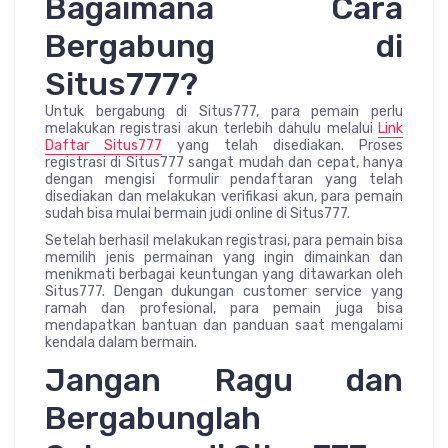
Bagaimana Cara
Bergabung di
Situs777?
Untuk bergabung di Situs777, para pemain perlu
melakukan registrasi akun terlebih dahulu melalui
Link
Daftar Situs777
yang telah disediakan. Proses
registrasi di Situs777 sangat mudah dan cepat, hanya
dengan mengisi formulir pendaftaran yang telah
disediakan dan melakukan verifikasi akun, para pemain
sudah bisa mulai bermain judi online di Situs777.
Setelah berhasil melakukan registrasi, para pemain bisa
memilih jenis permainan yang ingin dimainkan dan
menikmati berbagai keuntungan yang ditawarkan oleh
Situs777. Dengan dukungan customer service yang
ramah dan profesional, para pemain juga bisa
mendapatkan bantuan dan panduan saat mengalami
kendala dalam bermain.
Jangan Ragu dan
Bergabunglah