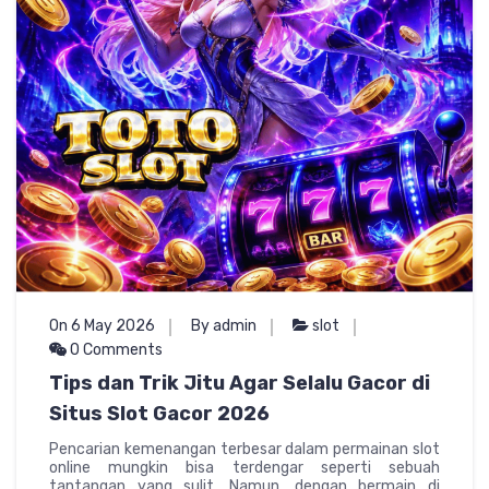
On 6 May 2026
By admin
slot
0 Comments
Tips dan Trik Jitu Agar Selalu Gacor di
Situs Slot Gacor 2026
Pencarian kemenangan terbesar dalam permainan slot
online mungkin bisa terdengar seperti sebuah
tantangan yang sulit. Namun, dengan bermain di