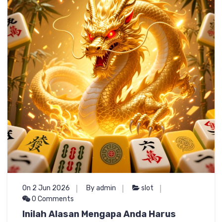
On 2 Jun 2026
By admin
slot
0 Comments
Inilah Alasan Mengapa Anda Harus