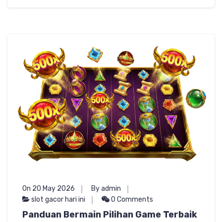
On 20 May 2026
By admin
slot gacor hari ini
0 Comments
Panduan Bermain Pilihan Game Terbaik