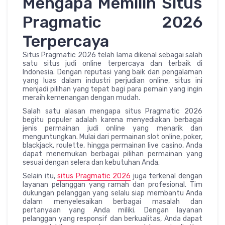
Mengapa Memilih Situs
Pragmatic 2026
Terpercaya
Situs Pragmatic 2026 telah lama dikenal sebagai salah
satu situs judi online terpercaya dan terbaik di
Indonesia. Dengan reputasi yang baik dan pengalaman
yang luas dalam industri perjudian online, situs ini
menjadi pilihan yang tepat bagi para pemain yang ingin
meraih kemenangan dengan mudah.
Salah satu alasan mengapa situs Pragmatic 2026
begitu populer adalah karena menyediakan berbagai
jenis permainan judi online yang menarik dan
menguntungkan. Mulai dari permainan slot online, poker,
blackjack, roulette, hingga permainan live casino, Anda
dapat menemukan berbagai pilihan permainan yang
sesuai dengan selera dan kebutuhan Anda.
Selain itu,
situs Pragmatic 2026
juga terkenal dengan
layanan pelanggan yang ramah dan profesional. Tim
dukungan pelanggan yang selalu siap membantu Anda
dalam menyelesaikan berbagai masalah dan
pertanyaan yang Anda miliki. Dengan layanan
pelanggan yang responsif dan berkualitas, Anda dapat